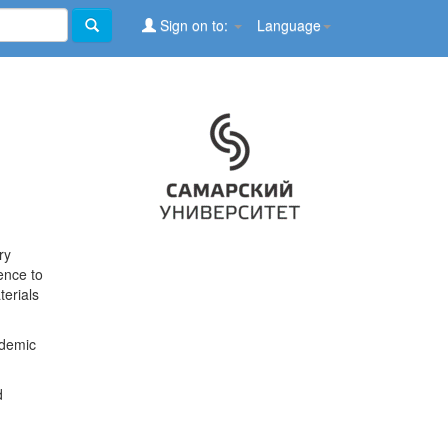
Sign on to:
Language
ry
ence to
terials
ademic
d