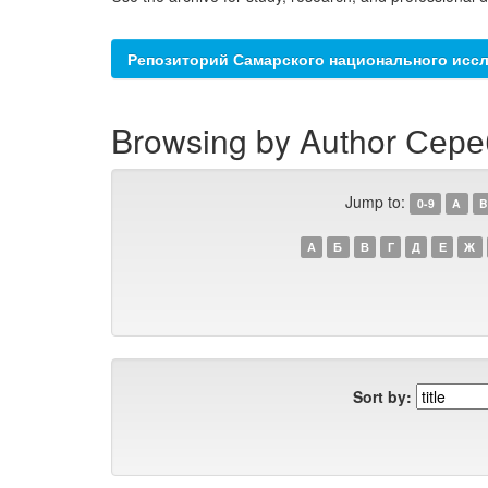
Репозиторий Самарского национального иссл
Browsing by Author Сере
Jump to:
0-9
A
B
А
Б
В
Г
Д
Е
Ж
Sort by: