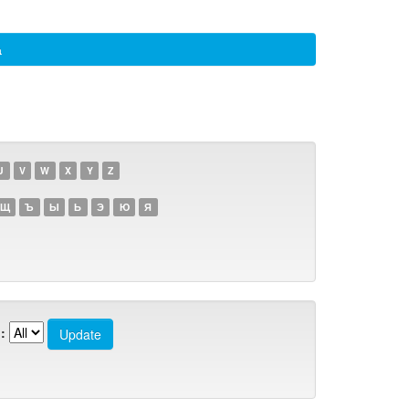
а
U
V
W
X
Y
Z
Щ
Ъ
Ы
Ь
Э
Ю
Я
: