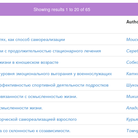
Showing results 1 to 20 of 65
Autho
тях, как способ самореализации
Моисе
ни с продолжительностью стационарного лечения
Сереб
жизни в юношеском возрасте
Собко
 уровня эмоционального выгорания у военнослужащих
Катко
ффективностью спортивной деятельности подростков
Шуков
ивязанности с осмысленностью жизни.
Микит
осмысленности жизни.
Алади
ворческой самореализацией взрослого
Курья
 со склонностью к созависимости.
Томчу