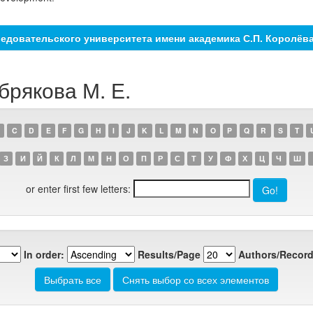
едовательского университета имени академика С.П. Королёв
брякова М. Е.
C
D
E
F
G
H
I
J
K
L
M
N
O
P
Q
R
S
T
З
И
Й
К
Л
М
Н
О
П
Р
С
Т
У
Ф
Х
Ц
Ч
Ш
or enter first few letters:
In order:
Results/Page
Authors/Record