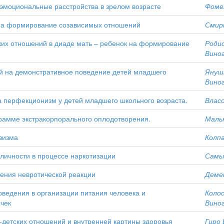
 эмоциональные расстройства в зрелом возрасте
Фомен
 на формирование созависимых отношений
Смирн
ких отношений в диаде мать – ребенок на формирование
Родио
Виног
й на демонстративное поведение детей младшего
Янушк
Виног
а перфекционизм у детей младшего школьного возраста.
Власо
рамме экстракорпорального оплодотворения.
Мальк
визма
Колпа
ичности в процессе наркотизации
Самы
вения невротической реакции
Демен
оведения в организации питания человека и
Колос
чек
Виног
-детских отношений и внутренней картины здоровья
Гиро 