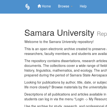
Home
Browse
Help
Skip
navigation
Samara University
Rep
Welcome to the Samara University repository!
This is an open electronic archive created to preserve a
researchers, faculty members, and students are avail
The repository contains dissertations, research articl
documents. The collections cover a wide range of fiel
history, linguistics, mathematics, and ecology. The archi
prepared during the period of Samara State Aerospace
Looking for publications by author, title, date, or subje
life more closely? Browse materials by the universityâs
Descriptions of all publications and articles available in
students can log in via the menu "Login -> My Resourc
Use the archive for study, research, and professional