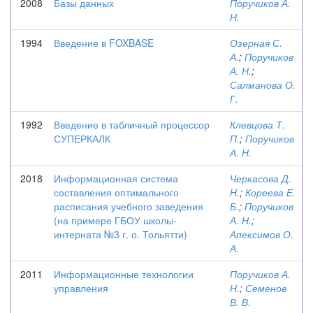
2008
Базы данных
Поручиков А.
Н.
1994
Введение в FOXBASE
Озерная С.
А.
;
Поручиков
А. Н.
;
Салманова О.
Г.
1992
Введение в табличный процессор
Клевцова Т.
СУПЕРКАЛК
П.
;
Поручиков
А. Н.
2018
Информационная система
Черкасова Д.
составления оптимального
Н.
;
Кореева Е.
расписания учебного заведения
Б.
;
Поручиков
(на примере ГБОУ школы-
А. Н.
;
интерната №3 г. о. Тольятти)
Апексимов О.
А.
2011
Информационные технологии
Поручиков А.
управления
Н.
;
Семенов
В. В.