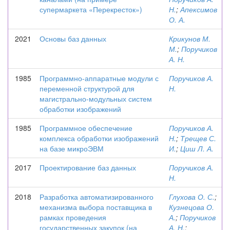
супермаркета «Перекресток»)
Н.
;
Апексимов
О. А.
2021
Основы баз данных
Крикунов М.
М.
;
Поручиков
А. Н.
1985
Программно-аппаратные модули с
Поручиков А.
переменной структурой для
Н.
магистрально-модульных систем
обработки изображений
1985
Программное обеспечение
Поручиков А.
комплекса обработки изображений
Н.
;
Трещев С.
на базе микроЭВМ
И.
;
Циш Л. А.
2017
Проектирование баз данных
Поручиков А.
Н.
2018
Разработка автоматизированного
Глухова О. С.
;
механизма выбора поставщика в
Кузнецова О.
рамках проведения
А.
;
Поручиков
государственных закупок (на
А. Н.
;