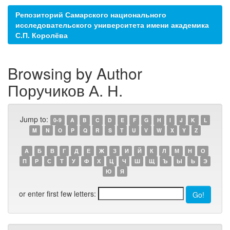
Репозиторий Самарского национального
исследовательского университета имени академика
С.П. Королёва
Browsing by Author
Поручиков А. Н.
Jump to:
0-9
A
B
C
D
E
F
G
H
I
J
K
L
M
N
O
P
Q
R
S
T
U
V
W
X
Y
Z
А
Б
В
Г
Д
Е
Ж
З
И
Й
К
Л
М
Н
О
П
Р
С
Т
У
Ф
Х
Ц
Ч
Ш
Щ
Ъ
Ы
Ь
Э
Ю
Я
or enter first few letters: