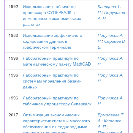
1992
Использование табличного
Клевцова Т.
процессора СУПЕРКАЛК в
П.
;
Поручиков
инженерных и экономических
А. Н.
расчетах
1982
Использование эффективного
Поручиков А.
кодирования данных в
Н.
;
Сергеев В.
графическом терминале
В.
1996
Лабораторный практикум по
Поручиков А.
математическому пакету MathCAD
Н.
1996
Лабораторный практикум по
Поручиков А.
системам управления базами
Н.
данных
1996
Лабораторный практикум по
Поручиков А.
табличному процессору Суперкалк
Н.
2017
Оптимизация экономических
Ермолаева Т.
характеристик системы массового
А.
;
Котенко
обслуживания с неоднородными
А. П.
;
каналами (на примере
Поручиков А.