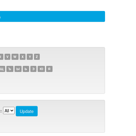
а
U
V
W
X
Y
Z
Щ
Ъ
Ы
Ь
Э
Ю
Я
: