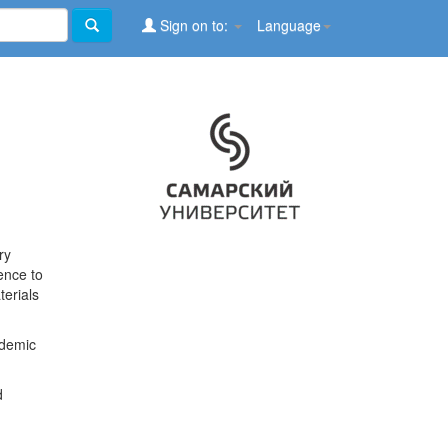
Sign on to:
Language
ry
ence to
terials
ademic
d