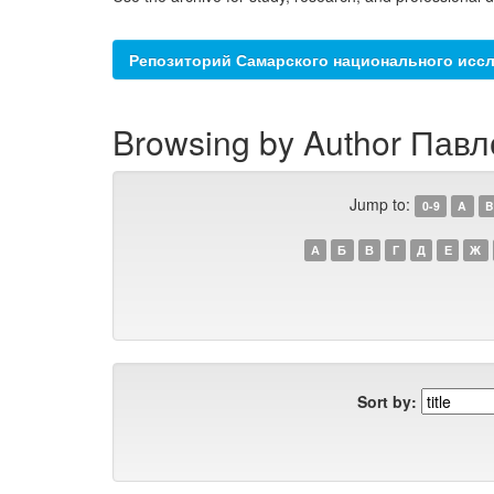
Репозиторий Самарского национального иссл
Browsing by Author Павл
Jump to:
0-9
A
B
А
Б
В
Г
Д
Е
Ж
Sort by: