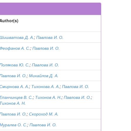
Author(s)
Шишватова Д. А.
;
Павлова И. О.
Феофанов А. С.
;
Павлова И. О.
Полякова Ю. С.
;
Павлова И. О.
Павлова И. О.
;
Михайлов Д. А.
Смирнова А. А.
;
Тихонова А. А.
;
Павлова И. О.
Епанчинцев В. С.
;
Тихонов А. Н.
;
Павлова И. О.
;
Тихонов А. Н.
Павлова И. О.
;
Скороход М. А.
Муралев О. С.
;
Павлова И. О.