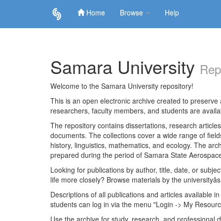
Home
Browse
Help
Skip
navigation
Samara University
Rep
Welcome to the Samara University repository!
This is an open electronic archive created to preserve a
researchers, faculty members, and students are avail
The repository contains dissertations, research articl
documents. The collections cover a wide range of fiel
history, linguistics, mathematics, and ecology. The archi
prepared during the period of Samara State Aerospace
Looking for publications by author, title, date, or subje
life more closely? Browse materials by the universityâs
Descriptions of all publications and articles available in
students can log in via the menu "Login -> My Resourc
Use the archive for study, research, and professional