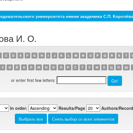
едовательского университета имени академика С.П. Королёв
ова И. О.
C
D
E
F
G
H
I
J
K
L
M
N
O
P
Q
R
S
T
З
И
Й
К
Л
М
Н
О
П
Р
С
Т
У
Ф
Х
Ц
Ч
Ш
or enter first few letters:
In order:
Results/Page
Authors/Record