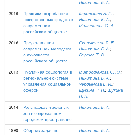
Никитина Б. А.
2016
Практики потребления
Королькова А. П.
;
лекарственных средств в
Никитина Б. А.
;
современном
Малаканова О. А.
российском обществе
2016
Представления
Скальченков Я. Е.
;
современной молодежи
Никитина Б. А.
;
о духовности
Глухова Т. В.
российского общества
2013
Публичная социология в
Митрофанова С. Ю.
;
региональной системе
Никитина Б. А.
;
управления социальной
Чердымова Е. И.
;
сферой
Щукина Н. П.
;
Щукина
Н. П.
2014
Роль парков и зеленых
Никитина Б. А.
зон в современном
городском пространстве
1999
Сборник задач по
Никитина Б. А.