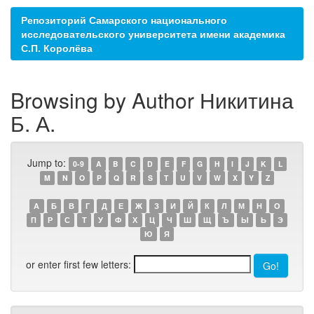
Репозиторий Самарского национального
исследовательского университета имени академика
С.П. Королёва
Browsing by Author Никитина
Б. А.
Jump to:
0-9
A
B
C
D
E
F
G
H
I
J
K
L
M
N
O
P
Q
R
S
T
U
V
W
X
Y
Z
А
Б
В
Г
Д
Е
Ж
З
И
Й
К
Л
М
Н
О
П
Р
С
Т
У
Ф
Х
Ц
Ч
Ш
Щ
Ъ
Ы
Ь
Э
Ю
Я
or enter first few letters: