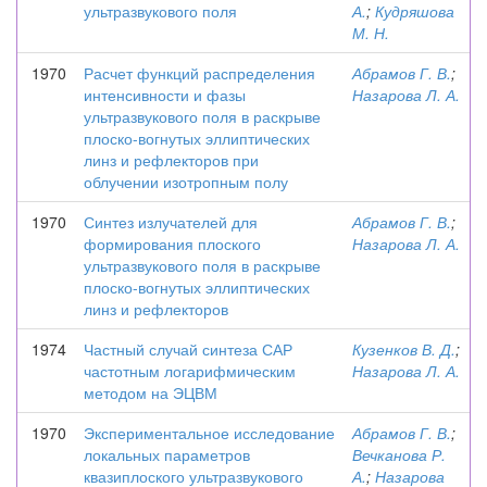
ультразвукового поля
А.
;
Кудряшова
М. Н.
1970
Расчет функций распределения
Абрамов Г. В.
;
интенсивности и фазы
Назарова Л. А.
ультразвукового поля в раскрыве
плоско-вогнутых эллиптических
линз и рефлекторов при
облучении изотропным полу
1970
Синтез излучателей для
Абрамов Г. В.
;
формирования плоского
Назарова Л. А.
ультразвукового поля в раскрыве
плоско-вогнутых эллиптических
линз и рефлекторов
1974
Частный случай синтеза САР
Кузенков В. Д.
;
частотным логарифмическим
Назарова Л. А.
методом на ЭЦВМ
1970
Экспериментальное исследование
Абрамов Г. В.
;
локальных параметров
Вечканова Р.
квазиплоского ультразвукового
А.
;
Назарова