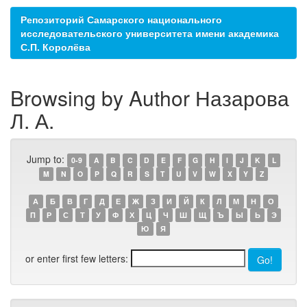
Репозиторий Самарского национального
исследовательского университета имени академика
С.П. Королёва
Browsing by Author Назарова
Л. А.
Jump to:
0-9
A
B
C
D
E
F
G
H
I
J
K
L
M
N
O
P
Q
R
S
T
U
V
W
X
Y
Z
А
Б
В
Г
Д
Е
Ж
З
И
Й
К
Л
М
Н
О
П
Р
С
Т
У
Ф
Х
Ц
Ч
Ш
Щ
Ъ
Ы
Ь
Э
Ю
Я
or enter first few letters: