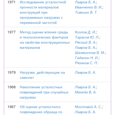
1971
Исследование усталостной
Лавров Б. А.
;
прочности материалов
Иванченко В. И.
;
конструкций при
Тимшин В. Т.
программных нагрузках с
переменной частотой
1977
Метод оценки вляния среды
Козлов Д. И.
;
и технологических факторов
Тарасов Ю. Л.
;
на свойства конструкционных
Рясный В. А.
;
материалов
Лавров Б. А.
;
Шахмистов В. М.
;
Гадалин Н. И.
;
Рязанов С. П.
1979
Нагрузки, действующие на
Лавров Б. А.
самолет
1968
Накопление усталостных
Лавров Б. А.
;
повреждений при случайных
Мехеда В. А.
нагрузках
1967
Об оценке усталостного
Мостовой А. С.
;
повреждения образца по
Лавров Б. А.