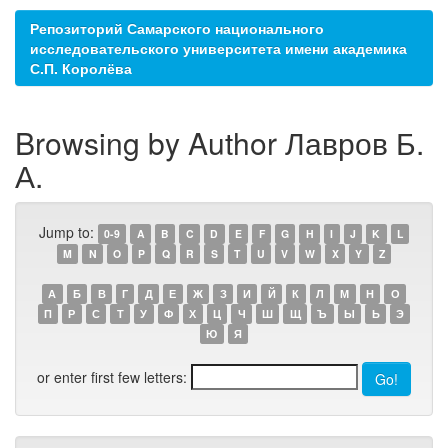
Репозиторий Самарского национального
исследовательского университета имени академика
С.П. Королёва
Browsing by Author Лавров Б.
А.
Jump to:
0-9
A
B
C
D
E
F
G
H
I
J
K
L
M
N
O
P
Q
R
S
T
U
V
W
X
Y
Z
А
Б
В
Г
Д
Е
Ж
З
И
Й
К
Л
М
Н
О
П
Р
С
Т
У
Ф
Х
Ц
Ч
Ш
Щ
Ъ
Ы
Ь
Э
Ю
Я
or enter first few letters: