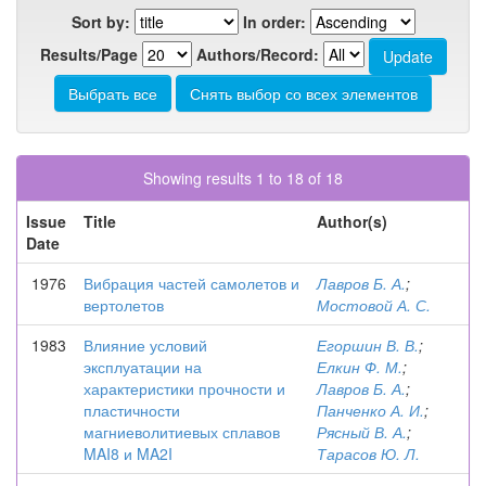
Sort by:
In order:
Results/Page
Authors/Record:
Showing results 1 to 18 of 18
Issue
Title
Author(s)
Date
1976
Вибрация частей самолетов и
Лавров Б. А.
;
вертолетов
Мостовой А. С.
1983
Влияние условий
Егоршин В. В.
;
эксплуатации на
Елкин Ф. М.
;
характеристики прочности и
Лавров Б. А.
;
пластичности
Панченко А. И.
;
магниеволитиевых сплавов
Рясный В. А.
;
MAI8 и MA2I
Тарасов Ю. Л.