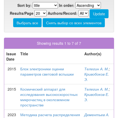
Sort by:
In order:
Results/Page
Authors/Record:
Showing results 1 to 7 of 7
Issue
Title
Author(s)
Date
2015
Блок электроники оценки
Телегин А. М.
;
параметров световой вспышки
Кривобоков Е.
Э.
2015
Космический аппарат для
Телегин А. М.
;
исследования высокоскоростных
Кривобоков Е.
микрочастиц в околоземном
Э.
пространстве
2023
Методика расчета распределения
Дементьев А.