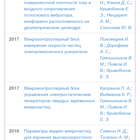
поверхностной плотности тока и
Н.
;
Клюев Д. С.
;
входного сопротивления
Кривобоков Е.
полоскового вибратора,
Э.
;
Нещерет
конформно расположенного на
А. М.
;
диэлектрическом цилиндре
Соколова Ю. В.
2017
Микроконтроллерный блок
Пономарев И.
измерения скорости частиц
В.
;
Дорофеев
электромагнитного ускорителя
А. С.
;
Гречишников В.
М.
;
Пияков И.
В.
;
Кривобоков
Е. Э.
2017
Микроконтроллерный блок
Капранов П. А.
;
управления электростатическим
Видманов К. Р.
;
генератором твердых заряженных
Гречишников В.
микрочастиц
М.
;
Пияков И.
В.
;
Кривобоков
Е. Э.
2016
Параметры жидких микрочастиц
Семкин Н. Д.
;
для изучения высокоскоростного
Телегин А. М.
;