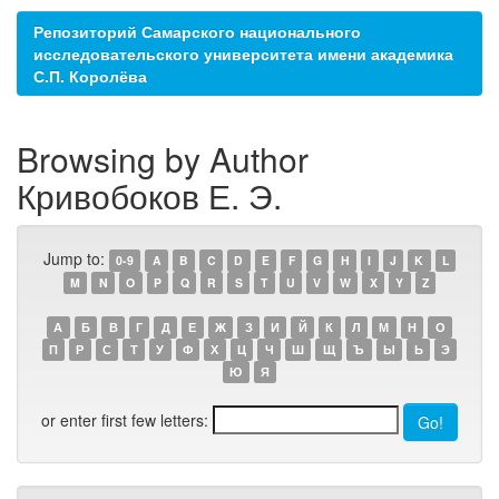
Репозиторий Самарского национального
исследовательского университета имени академика
С.П. Королёва
Browsing by Author
Кривобоков Е. Э.
Jump to:
0-9
A
B
C
D
E
F
G
H
I
J
K
L
M
N
O
P
Q
R
S
T
U
V
W
X
Y
Z
А
Б
В
Г
Д
Е
Ж
З
И
Й
К
Л
М
Н
О
П
Р
С
Т
У
Ф
Х
Ц
Ч
Ш
Щ
Ъ
Ы
Ь
Э
Ю
Я
or enter first few letters: