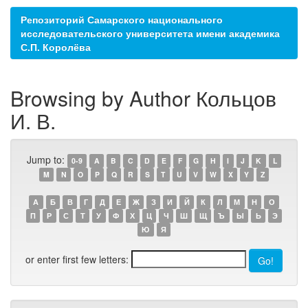
Репозиторий Самарского национального
исследовательского университета имени академика
С.П. Королёва
Browsing by Author Кольцов
И. В.
Jump to:
0-9
A
B
C
D
E
F
G
H
I
J
K
L
M
N
O
P
Q
R
S
T
U
V
W
X
Y
Z
А
Б
В
Г
Д
Е
Ж
З
И
Й
К
Л
М
Н
О
П
Р
С
Т
У
Ф
Х
Ц
Ч
Ш
Щ
Ъ
Ы
Ь
Э
Ю
Я
or enter first few letters: