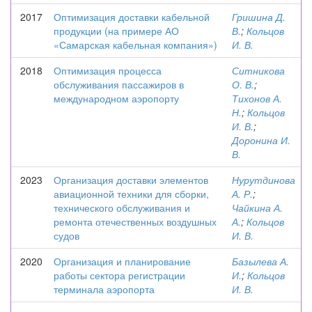
2017
Оптимизация доставки кабельной
Гришина Д.
продукции (на примере АО
В.
;
Кольцов
«Самарская кабельная компания»)
И. В.
2018
Оптимизация процесса
Ситникова
обслуживания пассажиров в
О. В.
;
международном аэропорту
Тихонов А.
Н.
;
Кольцов
И. В.
;
Доронина И.
В.
2023
Организация доставки элементов
Нурутдинова
авиационной техники для сборки,
А. Р.
;
технического обслуживания и
Чайкина А.
ремонта отечественных воздушных
А.
;
Кольцов
судов
И. В.
2020
Организация и планирование
Базылева А.
работы сектора регистрации
И.
;
Кольцов
терминала аэропорта
И. В.