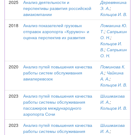
2025
Анализ деятельности и
Деревянкина
перспективы развития российской
Э. А.
;
авиакомпании
Кольцов И. В.
2018
Анализ показателей грузовых
Ломакина Ю.
отправок аэропорта «Курумоч» и
Т.
;
Сапрыкин
оценка перспектив их развития
О. Н.
;
Кольцов И.
В.
;
Сапрыкин
О. Н.
2020
Анализ путей повышения качества
Поминова К.
работы систем обслуживания
А.
;
Чайкина
авиаперевозок
А. А.
;
Кольцов И. В.
2023
Анализ путей повышения качества
Шишмакова
работы системы обслуживания
И. А.
;
пассажиров международного
Кольцов И. В.
аэропорта Сочи
2023
Анализ путей повышения качества
Шишмакова
работы системы обслуживания
И. А.
;