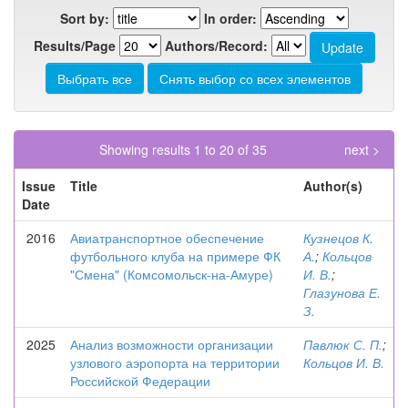
Sort by:
In order:
Results/Page
Authors/Record:
Showing results 1 to 20 of 35
next >
Issue
Title
Author(s)
Date
2016
Авиатранспортное обеспечение
Кузнецов К.
футбольного клуба на примере ФК
А.
;
Кольцов
"Смена" (Комсомольск-на-Амуре)
И. В.
;
Глазунова Е.
З.
2025
Анализ возможности организации
Павлюк С. П.
;
узлового аэропорта на территории
Кольцов И. В.
Российской Федерации