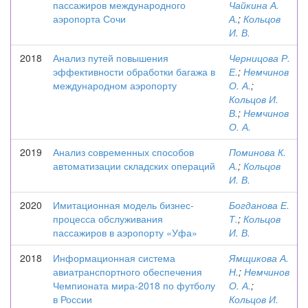
пассажиров международного
Чайкина А.
аэропорта Сочи
А.
;
Кольцов
И. В.
2018
Анализ путей повышения
Черницова Р.
эффективности обработки багажа в
Е.
;
Немчинов
международном аэропорту
О. А.
;
Кольцов И.
В.
;
Немчинов
О. А.
2019
Анализ современных способов
Поминова К.
автоматизации складских операций
А.
;
Кольцов
И. В.
2020
Имитационная модель бизнес-
Богданова Е.
процесса обслуживания
Т.
;
Кольцов
пассажиров в аэропорту «Уфа»
И. В.
2018
Информационная система
Ямщикова А.
авиатранспортного обеспечения
Н.
;
Немчинов
Чемпионата мира-2018 по футболу
О. А.
;
в России
Кольцов И.