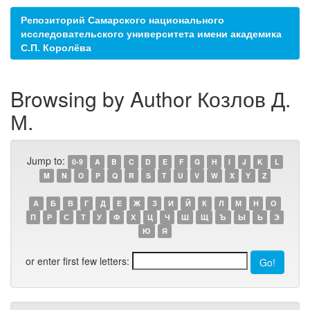
Репозиторий Самарского национального
исследовательского университета имени академика
С.П. Королёва
Browsing by Author Козлов Д.
М.
Jump to:
0-9
A
B
C
D
E
F
G
H
I
J
K
L
M
N
O
P
Q
R
S
T
U
V
W
X
Y
Z
А
Б
В
Г
Д
Е
Ж
З
И
Й
К
Л
М
Н
О
П
Р
С
Т
У
Ф
Х
Ц
Ч
Ш
Щ
Ъ
Ы
Ь
Э
Ю
Я
or enter first few letters: