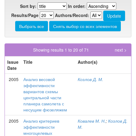
Sort by:
In order:
Results/Page
Authors/Record:
Showing results 1 to 20 of 71
next >
Issue
Title
Author(s)
Date
2005
Анализ весовой
Козлов Д. М.
эффективности
вариантов схемы
центральной части
планера самолета с
несущим фюзеляжем
2005
Анализ критериев
Ковалев М. Н.
;
Козлов Д.
эффективности
М.
многоцелевых