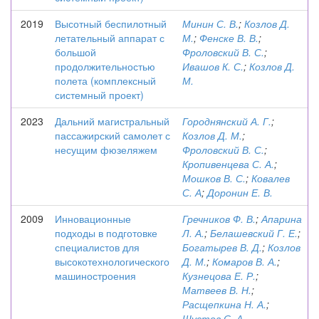
2019
Высотный беспилотный
Минин С. В.
;
Козлов Д.
летательный аппарат с
М.
;
Фенске В. В.
;
большой
Фроловский В. С.
;
продолжительностью
Ивашов К. С.
;
Козлов Д.
полета (комплексный
М.
системный проект)
2023
Дальний магистральный
Городнянский А. Г.
;
пассажирский самолет с
Козлов Д. М.
;
несущим фюзеляжем
Фроловский В. С.
;
Кропивенцева С. А.
;
Мошков В. С.
;
Ковалев
С. А
;
Доронин Е. В.
2009
Инновационные
Гречников Ф. В.
;
Апарина
подходы в подготовке
Л. А.
;
Белашевский Г. Е.
;
специалистов для
Богатырев В. Д.
;
Козлов
высокотехнологического
Д. М.
;
Комаров В. А.
;
машиностроения
Кузнецова Е. Р.
;
Матвеев В. Н.
;
Расщепкина Н. А.
;
Шустов С. А.