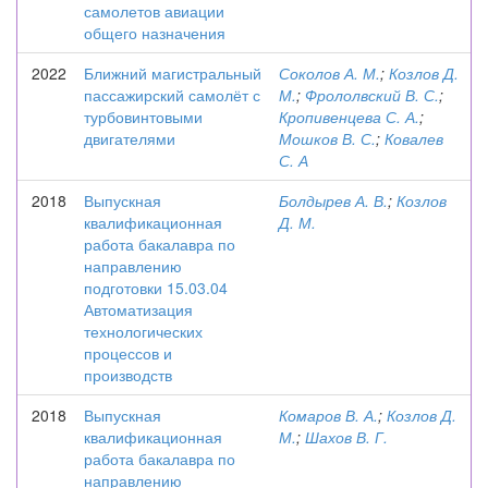
самолетов авиации
общего назначения
2022
Ближний магистральный
Соколов А. М.
;
Козлов Д.
пассажирский самолёт с
М.
;
Фрололвский В. С.
;
турбовинтовыми
Кропивенцева С. А.
;
двигателями
Мошков В. С.
;
Ковалев
С. А
2018
Выпускная
Болдырев А. В.
;
Козлов
квалификационная
Д. М.
работа бакалавра по
направлению
подготовки 15.03.04
Автоматизация
технологических
процессов и
производств
2018
Выпускная
Комаров В. А.
;
Козлов Д.
квалификационная
М.
;
Шахов В. Г.
работа бакалавра по
направлению