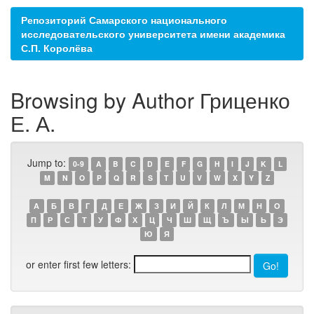
Репозиторий Самарского национального
исследовательского университета имени академика
С.П. Королёва
Browsing by Author Гриценко
Е. А.
Jump to:
0-9
A
B
C
D
E
F
G
H
I
J
K
L
M
N
O
P
Q
R
S
T
U
V
W
X
Y
Z
А
Б
В
Г
Д
Е
Ж
З
И
Й
К
Л
М
Н
О
П
Р
С
Т
У
Ф
Х
Ц
Ч
Ш
Щ
Ъ
Ы
Ь
Э
Ю
Я
or enter first few letters: