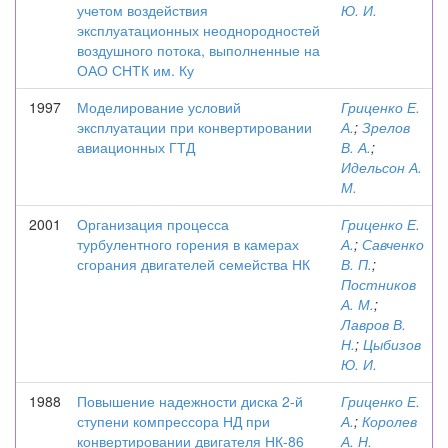
учетом воздействия
Ю. И.
эксплуатационных неоднородностей
воздушного потока, выполненные на
ОАО СНТК им. Ку
1997
Моделирование условий
Гриценко Е.
эксплуатации при конвертировании
А.
;
Зрелов
авиационных ГТД
В. А.
;
Идельсон А.
М.
2001
Организация процесса
Гриценко Е.
турбулентного горения в камерах
А.
;
Савченко
сгорания двигателей семейства НК
В. П.
;
Постников
А. М.
;
Лавров В.
Н.
;
Цыбизов
Ю. И.
1988
Повышение надежности диска 2-й
Гриценко Е.
ступени компрессора НД при
А.
;
Королев
конвертировании двигателя НК-86
А. Н.