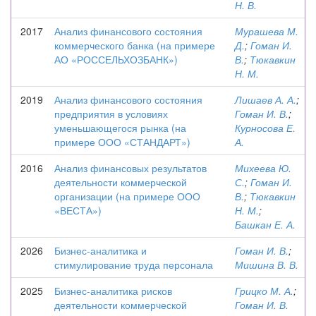
Н. В.
2017
Анализ финансового состояния
Мурашева М.
коммерческого банка (на примере
Д.
;
Гоман И.
АО «РОССЕЛЬХОЗБАНК»)
В.
;
Тюкавкин
Н. М.
2019
Анализ финансового состояния
Лишаев А. А.
;
предприятия в условиях
Гоман И. В.
;
уменьшающегося рынка (на
Курносова Е.
примере ООО «СТАНДАРТ»)
А.
2016
Анализ финансовых результатов
Михеева Ю.
деятельности коммерческой
С.
;
Гоман И.
организации (на примере ООО
В.
;
Тюкавкин
«ВЕСТА»)
Н. М.
;
Башкан Е. А.
2026
Бизнес-аналитика и
Гоман И. В.
;
стимулирование труда персонала
Мишина В. В.
2025
Бизнес-аналитика рисков
Грицко М. А.
;
деятельности коммерческой
Гоман И. В.