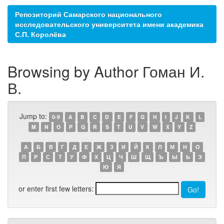
Репозиторий Самарского национального
исследовательского университета имени академика
С.П. Королёва
Browsing by Author Гоман И.
В.
Jump to:
0-9
A
B
C
D
E
F
G
H
I
J
K
L
M
N
O
P
Q
R
S
T
U
V
W
X
Y
Z
А
Б
В
Г
Д
Е
Ж
З
И
Й
К
Л
М
Н
О
П
Р
С
Т
У
Ф
Х
Ц
Ч
Ш
Щ
Ъ
Ы
Ь
Э
Ю
Я
or enter first few letters: