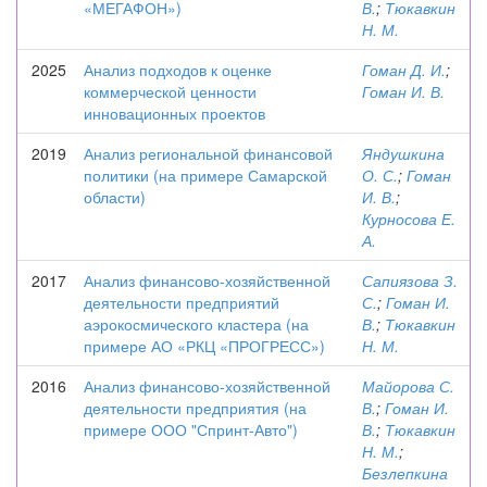
«МЕГАФОН»)
В.
;
Тюкавкин
Н. М.
2025
Анализ подходов к оценке
Гоман Д. И.
;
коммерческой ценности
Гоман И. В.
инновационных проектов
2019
Анализ региональной финансовой
Яндушкина
политики (на примере Самарской
О. С.
;
Гоман
области)
И. В.
;
Курносова Е.
А.
2017
Анализ финансово-хозяйственной
Сапиязова З.
деятельности предприятий
С.
;
Гоман И.
аэрокосмического кластера (на
В.
;
Тюкавкин
примере АО «РКЦ «ПРОГРЕСС»)
Н. М.
2016
Анализ финансово-хозяйственной
Майорова С.
деятельности предприятия (на
В.
;
Гоман И.
примере ООО "Спринт-Авто")
В.
;
Тюкавкин
Н. М.
;
Безлепкина