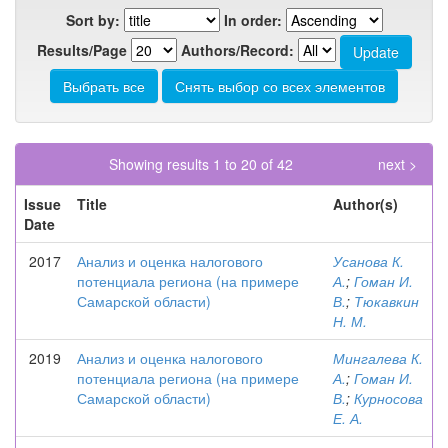
Sort by:
In order:
Results/Page
Authors/Record:
Showing results 1 to 20 of 42
next >
Issue
Title
Author(s)
Date
2017
Анализ и оценка налогового
Усанова К.
потенциала региона (на примере
А.
;
Гоман И.
Самарской области)
В.
;
Тюкавкин
Н. М.
2019
Анализ и оценка налогового
Мингалева К.
потенциала региона (на примере
А.
;
Гоман И.
Самарской области)
В.
;
Курносова
Е. А.