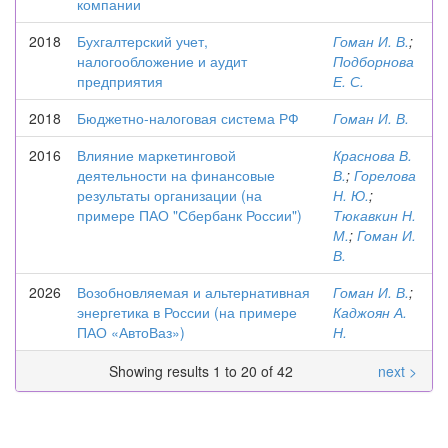
компании
2018
Бухгалтерский учет,
Гоман И. В.
;
налогообложение и аудит
Подборнова
предприятия
Е. С.
2018
Бюджетно-налоговая система РФ
Гоман И. В.
2016
Влияние маркетинговой
Краснова В.
деятельности на финансовые
В.
;
Горелова
результаты организации (на
Н. Ю.
;
примере ПАО "Сбербанк России")
Тюкавкин Н.
М.
;
Гоман И.
В.
2026
Возобновляемая и альтернативная
Гоман И. В.
;
энергетика в России (на примере
Каджоян А.
ПАО «АвтоВаз»)
Н.
Showing results 1 to 20 of 42
next >