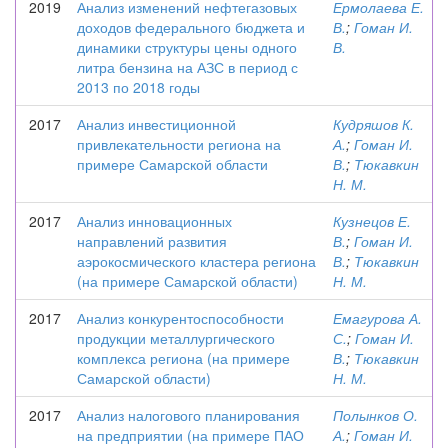
2019
Анализ изменений нефтегазовых
Ермолаева Е.
доходов федерального бюджета и
В.
;
Гоман И.
динамики структуры цены одного
В.
литра бензина на АЗС в период с
2013 по 2018 годы
2017
Анализ инвестиционной
Кудряшов К.
привлекательности региона на
А.
;
Гоман И.
примере Самарской области
В.
;
Тюкавкин
Н. М.
2017
Анализ инновационных
Кузнецов Е.
направлений развития
В.
;
Гоман И.
аэрокосмического кластера региона
В.
;
Тюкавкин
(на примере Самарской области)
Н. М.
2017
Анализ конкурентоспособности
Емагурова А.
продукции металлургического
С.
;
Гоман И.
комплекса региона (на примере
В.
;
Тюкавкин
Самарской области)
Н. М.
2017
Анализ налогового планирования
Полынков О.
на предприятии (на примере ПАО
А.
;
Гоман И.