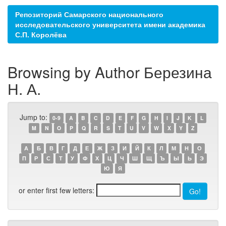
Репозиторий Самарского национального
исследовательского университета имени академика
С.П. Королёва
Browsing by Author Березина
Н. А.
Jump to:
0-9
A
B
C
D
E
F
G
H
I
J
K
L
M
N
O
P
Q
R
S
T
U
V
W
X
Y
Z
А
Б
В
Г
Д
Е
Ж
З
И
Й
К
Л
М
Н
О
П
Р
С
Т
У
Ф
Х
Ц
Ч
Ш
Щ
Ъ
Ы
Ь
Э
Ю
Я
or enter first few letters: