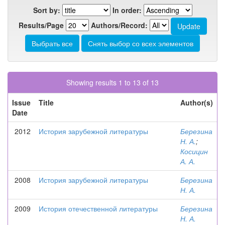
Sort by:
In order:
Results/Page
Authors/Record:
Showing results 1 to 13 of 13
Issue
Title
Author(s)
Date
2012
История зарубежной литературы
Березина
Н. А.
;
Косицин
А. А.
2008
История зарубежной литературы
Березина
Н. А.
2009
История отечественной литературы
Березина
Н. А.