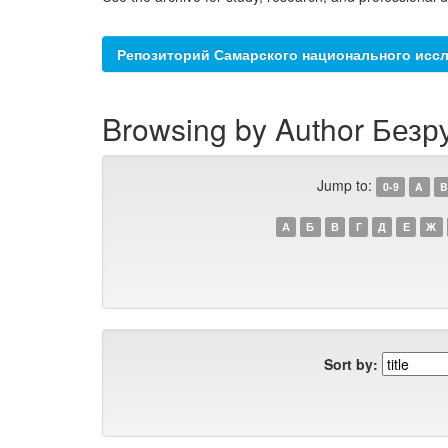
Репозиторий Самарского национального иссл
Browsing by Author Безру
Jump to:
0-9
A
B
А
Б
В
Г
Д
Е
Ж
Sort by: