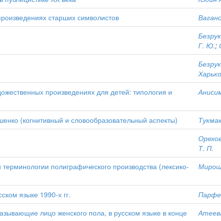
произведениях старших символистов
Вагано
Безрук
Г. Ю.
;
Безрук
Харько
дожественных произведениях для детей: типология и
Анисим
ушенко (когнитивный и словообразовательный аспекты)
Тукмак
Орехов
Т. П.
терминологии полиграфического производства (лексико-
Мирошк
ском языке 1990-х гг.
Парфен
азывающие лицо женского пола, в русском языке в конце
Атеева