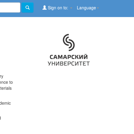
Sign on to:
Language
ry
ence to
terials
ademic
d