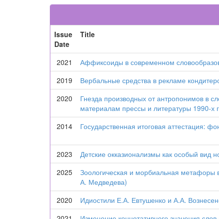
Issue
Title
Date
2021
Аффиксоиды в современном словообразо
2019
Вербальные средства в рекламе кондитер
2020
Гнезда производных от антропонимов в сл
материалам прессы и литературы 1990-х г
2014
Государственная итоговая аттестация: фо
2023
Детские окказионализмы как особый вид н
2025
Зоологическая и морбиальная метафоры в
А. Медведева)
2020
Идиостили Е.А. Евтушенко и А.А. Вознесен
2021
Изменение коннотативного значения слов 