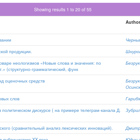
Showing results 1 to 20 of 55
Author
вании
Черны
ской продукции.
Шнуров
оваре неологизмов «Новые слова и значения: по
Безрук
г.» (структурно-грамматический, функ
нд оценочных средств
Безрук
Осинск
овых слов
Гарибя
 политическом дискурсе ( на примере телеграм-канала Д.
Зубрил
ского (сравнительный анализ лексических инноваций).
Дмитри
в публицистике XX века
Юдин А