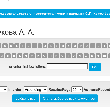
едовательского университета имени академика С.П. Королёв
кова А. А.
C
D
E
F
G
H
I
J
K
L
M
N
O
P
Q
R
S
T
З
И
Й
К
Л
М
Н
О
П
Р
С
Т
У
Ф
Х
Ц
Ч
Ш
or enter first few letters:
In order:
Results/Page
Authors/Record