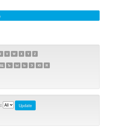
а
U
V
W
X
Y
Z
Щ
Ъ
Ы
Ь
Э
Ю
Я
: