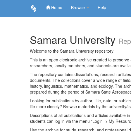
Home
Browse
Help
Skip
navigation
Samara University
Rep
Welcome to the Samara University repository!
This is an open electronic archive created to preserve a
researchers, faculty members, and students are avail
The repository contains dissertations, research articl
documents. The collections cover a wide range of fiel
history, linguistics, mathematics, and ecology. The archi
prepared during the period of Samara State Aerospace
Looking for publications by author, title, date, or subje
life more closely? Browse materials by the universityâs
Descriptions of all publications and articles available in
students can log in via the menu "Login -> My Resourc
Use the archive for study, research, and professional