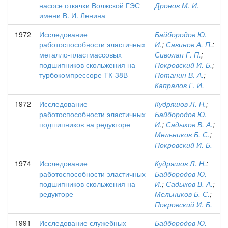
насосе откачки Волжской ГЭС
Дронов М. И.
имени В. И. Ленина
1972
Исследование
Байбородов Ю.
работоспособности эластичных
И.
;
Савинов А. П.
;
металло-пластмассовых
Сиволап Г. П.
;
подшипников скольжения на
Покровский И. Б.
;
турбокомпрессоре ТК-38В
Потанин В. А.
;
Капралов Г. И.
1972
Исследование
Кудряшов Л. Н.
;
работоспособности эластичных
Байбородов Ю.
подшипников на редукторе
И.
;
Садыков В. А.
;
Мельников Б. С.
;
Покровский И. Б.
1974
Исследование
Кудряшов Л. Н.
;
работоспособности эластичных
Байбородов Ю.
подшипников скольжения на
И.
;
Садыков В. А.
;
редукторе
Мельников Б. С.
;
Покровский И. Б.
1991
Исследование служебных
Байбородов Ю.