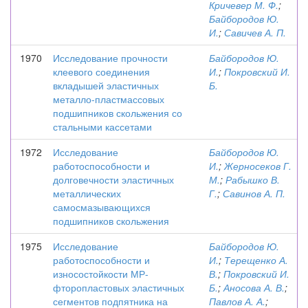
Кричевер М. Ф.
;
Байбородов Ю.
И.
;
Савичев А. П.
1970
Исследование прочности
Байбородов Ю.
клеевого соединения
И.
;
Покровский И.
вкладышей эластичных
Б.
металло-пластмассовых
подшипников скольжения со
стальными кассетами
1972
Исследование
Байбородов Ю.
работоспособности и
И.
;
Жерносеков Г.
долговечности эластичных
М.
;
Рабышко В.
металлических
Г.
;
Савинов А. П.
самосмазывающихся
подшипников скольжения
1975
Исследование
Байбородов Ю.
работоспособности и
И.
;
Терещенко А.
износостойкости МР-
В.
;
Покровский И.
фторопластовых эластичных
Б.
;
Аносова А. В.
;
сегментов подпятника на
Павлов А. А.
;