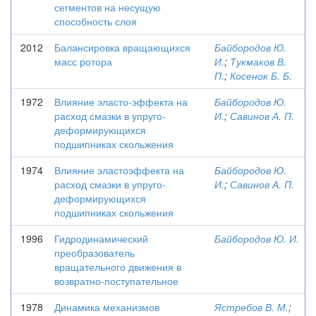
сегментов на несущую
способность слоя
2012
Балансировка вращающихся
Байбородов Ю.
масс ротора
И.
;
Тукмаков В.
П.
;
Косенок Б. Б.
1972
Влияние эласто-эффекта на
Байбородов Ю.
расход смазки в упруго-
И.
;
Савинов А. П.
деформирующихся
подшипниках скольжения
1974
Влияние эластоэффекта на
Байбородов Ю.
расход смазки в упруго-
И.
;
Савинов А. П.
деформирующихся
подшипниках скольжения
1996
Гидродинамический
Байбородов Ю. И.
преобразователь
вращательного движения в
возвратно-поступательное
1978
Динамика механизмов
Ястребов В. М.
;