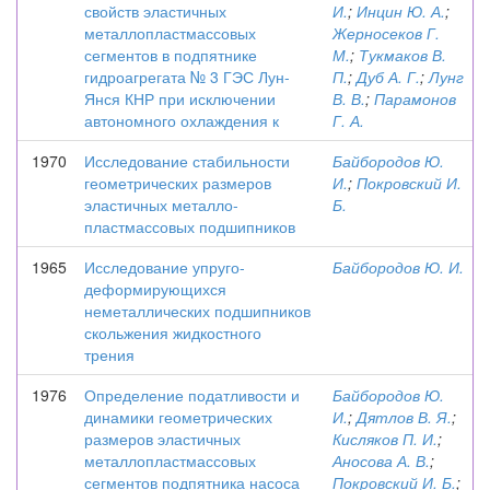
свойств эластичных
И.
;
Инцин Ю. А.
;
металлопластмассовых
Жерносеков Г.
сегментов в подпятнике
М.
;
Тукмаков В.
гидроагрегата № 3 ГЭС Лун-
П.
;
Дуб А. Г.
;
Лунг
Янся КНР при исключении
В. В.
;
Парамонов
автономного охлаждения к
Г. А.
1970
Исследование стабильности
Байбородов Ю.
геометрических размеров
И.
;
Покровский И.
эластичных металло-
Б.
пластмассовых подшипников
1965
Исследование упруго-
Байбородов Ю. И.
деформирующихся
неметаллических подшипников
скольжения жидкостного
трения
1976
Определение податливости и
Байбородов Ю.
динамики геометрических
И.
;
Дятлов В. Я.
;
размеров эластичных
Кисляков П. И.
;
металлопластмассовых
Аносова А. В.
;
сегментов подпятника насоса
Покровский И. Б.
;