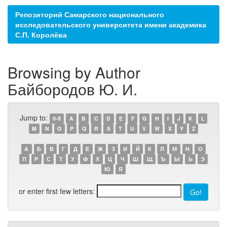
Репозиторий Самарского национального
исследовательского университета имени академика
С.П. Королёва
Browsing by Author
Байбородов Ю. И.
Jump to:
0-9
A
B
C
D
E
F
G
H
I
J
K
L
M
N
O
P
Q
R
S
T
U
V
W
X
Y
Z
А
Б
В
Г
Д
Е
Ж
З
И
Й
К
Л
М
Н
О
П
Р
С
Т
У
Ф
Х
Ц
Ч
Ш
Щ
Ъ
Ы
Ь
Э
Ю
Я
or enter first few letters: