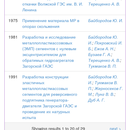
откачки Волжской ГЭС им. В. И.
Терещенко А. В.
Ленина
1975
Применение материала МР в
Байбородов Ю. И.
опорах скольжения
1981
Разработка и исследование
Байбородов Ю.
металлопластмассововых
И.
;
Покровский И.
(ЭМП) сегментов с нулевым
Б.
;
Ежов А. Н.
;
эксцентриситемом для
Бузаев Г. А.
;
обратимых гидроагрегатов
Терещенко А. В.
;
Загорской ГАЭС
Тукмаков В. П.
1991
Разработка конструкции
Байбородов Ю.
эластичных
И.
;
Тукмаков В.
металлопластмассовых
П.
;
Жерносеков Г.
сегментов для реверсивного
М.
;
Лунг В. В.
;
подпятника генератора-
Дуб А. Г.
двигателя Загорской ГАЭС и
проведение их натурных
испыта
Showing results 1 to 20 of 29
next >