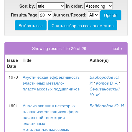
Sort by:
In order:
Results/Page
Authors/Record:
Showing results 1 to 20 of 29
next >
Issue
Title
Author(s)
Date
1970
Акустическая эффективность
Байбородов Ю.
эластичных металло-
И.
;
Котов В. А.
;
пластмассовых подшипников
Селивановский
Ю. М.
1991
Анализ влияния некоторых
Байбородов Ю. И.
плавноизменяющихся форм
начальной геометрии
эластичных
металлопластмассовых