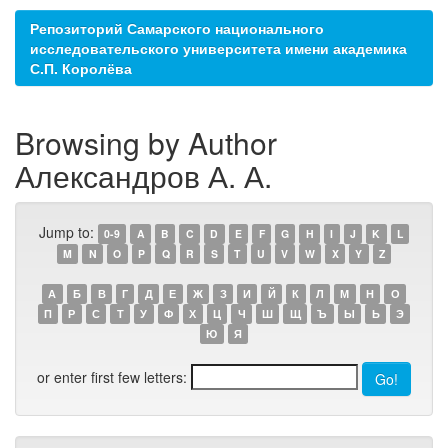
Репозиторий Самарского национального
исследовательского университета имени академика
С.П. Королёва
Browsing by Author
Александров А. А.
Jump to:
0-9
A
B
C
D
E
F
G
H
I
J
K
L
M
N
O
P
Q
R
S
T
U
V
W
X
Y
Z
А
Б
В
Г
Д
Е
Ж
З
И
Й
К
Л
М
Н
О
П
Р
С
Т
У
Ф
Х
Ц
Ч
Ш
Щ
Ъ
Ы
Ь
Э
Ю
Я
or enter first few letters: