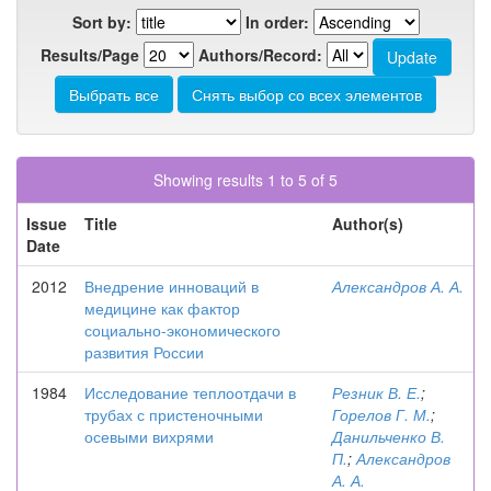
Sort by:
In order:
Results/Page
Authors/Record:
Showing results 1 to 5 of 5
Issue
Title
Author(s)
Date
2012
Внедрение инноваций в
Александров А. А.
медицине как фактор
социально-экономического
развития России
1984
Исследование теплоотдачи в
Резник В. Е.
;
трубах с пристеночными
Горелов Г. М.
;
осевыми вихрями
Данильченко В.
П.
;
Александров
А. А.