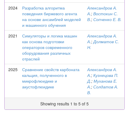
2024
Разработка алгоритма
Александров А.
поведения биржевого агента
А.
;
Востокин С.
на основе ансамблей моделей
В.
;
Сопченко Е. В.
и машинного обучения
2021
Симуляторы и логика машин
Александров А.
как основа подготовки
А.
;
Долматов С.
операторов современного
Н.
оборудования различных
отраслей
2025
Сравнение свойств карбоната
Александров А.
кальция, полученного в
А.
;
Кузнецова П.
микрофлюидике и
Д.
;
Муханова Е.
акустофлюидике
А.
;
Солдатов А.
В.
Showing results 1 to 5 of 5