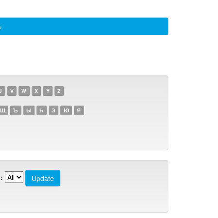
а
U
V
W
X
Y
Z
Щ
Ъ
Ы
Ь
Э
Ю
Я
: