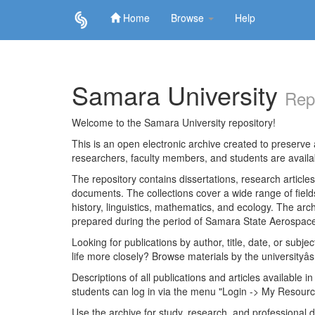
Home
Browse
Help
Skip
navigation
Samara University
Rep
Welcome to the Samara University repository!
This is an open electronic archive created to preserve a
researchers, faculty members, and students are avail
The repository contains dissertations, research articl
documents. The collections cover a wide range of fiel
history, linguistics, mathematics, and ecology. The archi
prepared during the period of Samara State Aerospace
Looking for publications by author, title, date, or subje
life more closely? Browse materials by the universityâs
Descriptions of all publications and articles available in
students can log in via the menu "Login -> My Resourc
Use the archive for study, research, and professional