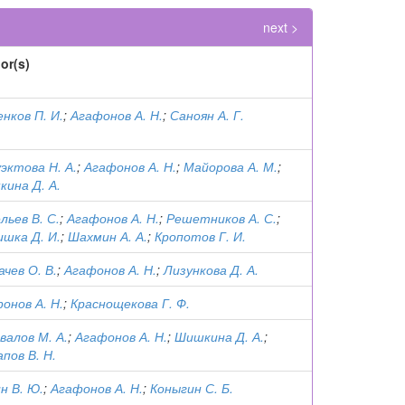
next >
or(s)
нков П. И.
;
Агафонов А. Н.
;
Саноян А. Г.
эктова Н. А.
;
Агафонов А. Н.
;
Майорова А. М.
;
ина Д. А.
льев В. С.
;
Агафонов А. Н.
;
Решетников А. С.
;
шка Д. И.
;
Шахмин А. А.
;
Кропотов Г. И.
ачев О. В.
;
Агафонов А. Н.
;
Лизункова Д. А.
онов А. Н.
;
Краснощекова Г. Ф.
валов М. А.
;
Агафонов А. Н.
;
Шишкина Д. А.
;
пов В. Н.
н В. Ю.
;
Агафонов А. Н.
;
Коныгин С. Б.