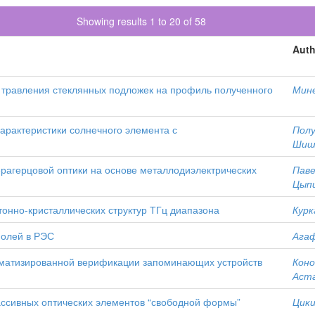
Showing results 1 to 20 of 58
Auth
 травления стеклянных подложек на профиль полученного
Мине
арактеристики солнечного элемента с
Полу
Шишк
ерагерцовой оптики на основе металлодиэлектрических
Паве
Цыпи
онно-кристаллических структур ТГц диапазона
Курк
полей в РЭС
Агаф
оматизированной верификации запоминающих устройств
Коно
Аста
ассивных оптических элементов “свободной формы”
Цики