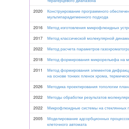
терагерцевого диапазона
2020
Конструирование программного обеспечен
мультипарадигменного подхода
2016
Метод изготовления микрофлюидных устро
2017
Метод классической молекулярной динами
2022
Метод расчета параметров газохроматогр
2018
Метод формирования микрорельефа на ме
2011
Метод формирования элементов дифракц
на основе тонких пленок хрома, термичес
2026
Методика проектирования топологии план
2022
Методы обработки результатов молекуляр
2022
Микрофлюидные системы на стеклянных п
2005
Моделирование адсорбционных процессов
клеточного автомата