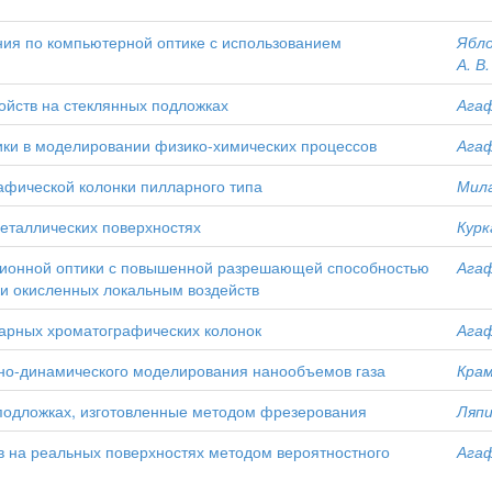
ия по компьютерной оптике с использованием
Ябло
А. В.
йств на стеклянных подложках
Агаф
ки в моделировании физико-химических процессов
Агаф
афической колонки пилларного типа
Мила
таллических поверхностях
Курк
ионной оптики с повышенной разрешающей способностью
Агаф
ки окисленных локальным воздейств
арных хроматографических колонок
Агаф
но-динамического моделирования нанообъемов газа
Крам
одложках, изготовленные методом фрезерования
Ляпи
 на реальных поверхностях методом вероятностного
Агаф