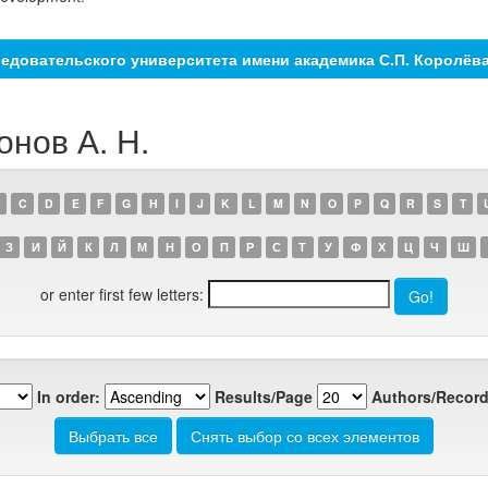
едовательского университета имени академика С.П. Королёв
онов А. Н.
C
D
E
F
G
H
I
J
K
L
M
N
O
P
Q
R
S
T
З
И
Й
К
Л
М
Н
О
П
Р
С
Т
У
Ф
Х
Ц
Ч
Ш
or enter first few letters:
In order:
Results/Page
Authors/Record