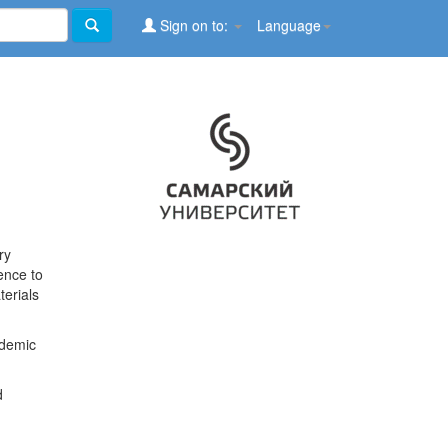
Sign on to:
Language
ry
ence to
terials
ademic
d