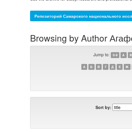
Репозиторий Самарского национального иссл
Browsing by Author Агаф
Jump to:
0-9
A
B
А
Б
В
Г
Д
Е
Ж
Sort by: