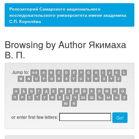
Репозиторий Самарского национального
исследовательского университета имени академика
С.П. Королёва
Browsing by Author Якимаха
В. П.
Jump to:
0-9
A
B
C
D
E
F
G
H
I
J
K
L
M
N
O
P
Q
R
S
T
U
V
W
X
Y
Z
А
Б
В
Г
Д
Е
Ж
З
И
Й
К
Л
М
Н
О
П
Р
С
Т
У
Ф
Х
Ц
Ч
Ш
Щ
Ъ
Ы
Ь
Э
Ю
Я
or enter first few letters: