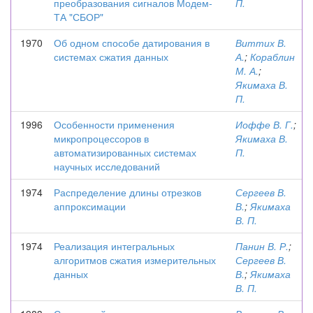
преобразования сигналов Модем-
П.
ТА "СБОР"
1970
Об одном способе датирования в
Виттих В.
системах сжатия данных
А.
;
Кораблин
М. А.
;
Якимаха В.
П.
1996
Особенности применения
Иоффе В. Г.
;
микропроцессоров в
Якимаха В.
автоматизированных системах
П.
научных исследований
1974
Распределение длины отрезков
Сергеев В.
аппроксимации
В.
;
Якимаха
В. П.
1974
Реализация интегральных
Панин В. Р.
;
алгоритмов сжатия измерительных
Сергеев В.
данных
В.
;
Якимаха
В. П.