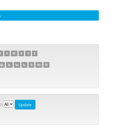
а
U
V
W
X
Y
Z
Щ
Ъ
Ы
Ь
Э
Ю
Я
: