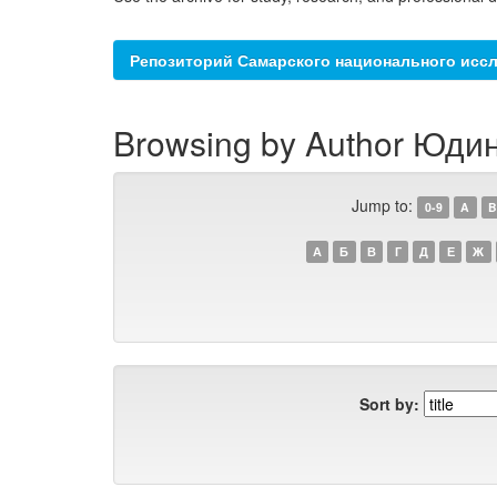
Репозиторий Самарского национального иссл
Browsing by Author Юдин
Jump to:
0-9
A
B
А
Б
В
Г
Д
Е
Ж
Sort by: