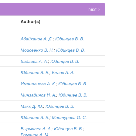
next >
Author(s)
Абайханов А. Д.
;
Юдинцев В. В.
Моисеенко В. Н.
;
Юдинцев В. В.
Бадаева А. А.
;
Юдинцев В. В.
Юдинцев В. В.
;
Белов А. А.
Иманалиева А. К.
;
Юдинцев В. В.
Минзадинов И. А.
;
Юдинцев В. В.
Макк Д. Ю.
;
Юдинцев В. В.
Юдинцев В. В.
;
Мантурова О. С.
Вырыпаев А. А.
;
Юдинцев В. В.
;
Романов А. М.