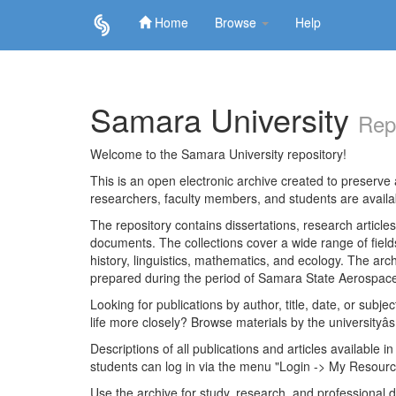
Home
Browse
Help
Skip
navigation
Samara University
Rep
Welcome to the Samara University repository!
This is an open electronic archive created to preserve a
researchers, faculty members, and students are avail
The repository contains dissertations, research articl
documents. The collections cover a wide range of fiel
history, linguistics, mathematics, and ecology. The archi
prepared during the period of Samara State Aerospace
Looking for publications by author, title, date, or subje
life more closely? Browse materials by the universityâs
Descriptions of all publications and articles available in
students can log in via the menu "Login -> My Resourc
Use the archive for study, research, and professional