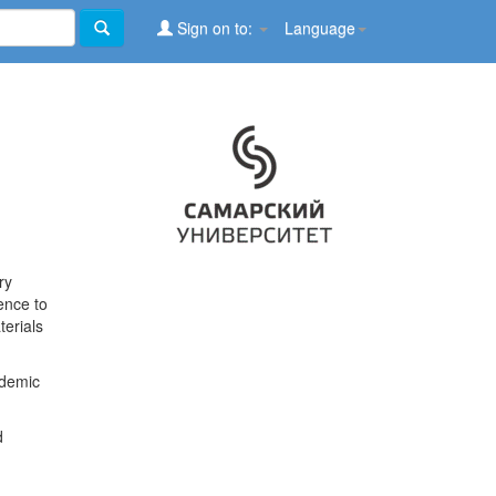
Sign on to:
Language
ry
ence to
terials
ademic
d