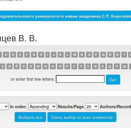
едовательского университета имени академика С.П. Королёв
цев В. В.
C
D
E
F
G
H
I
J
K
L
M
N
O
P
Q
R
S
T
З
И
Й
К
Л
М
Н
О
П
Р
С
Т
У
Ф
Х
Ц
Ч
Ш
or enter first few letters:
In order:
Results/Page
Authors/Record