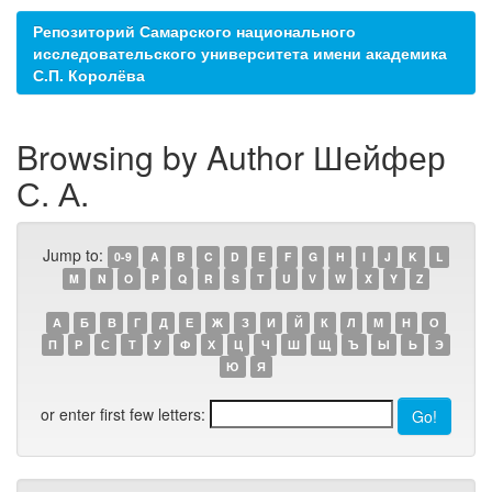
Репозиторий Самарского национального
исследовательского университета имени академика
С.П. Королёва
Browsing by Author Шейфер
С. А.
Jump to:
0-9
A
B
C
D
E
F
G
H
I
J
K
L
M
N
O
P
Q
R
S
T
U
V
W
X
Y
Z
А
Б
В
Г
Д
Е
Ж
З
И
Й
К
Л
М
Н
О
П
Р
С
Т
У
Ф
Х
Ц
Ч
Ш
Щ
Ъ
Ы
Ь
Э
Ю
Я
or enter first few letters: