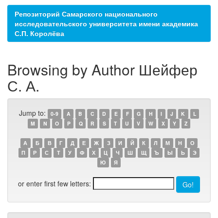
Репозиторий Самарского национального
исследовательского университета имени академика
С.П. Королёва
Browsing by Author Шейфер
С. А.
Jump to:
0-9
A
B
C
D
E
F
G
H
I
J
K
L
M
N
O
P
Q
R
S
T
U
V
W
X
Y
Z
А
Б
В
Г
Д
Е
Ж
З
И
Й
К
Л
М
Н
О
П
Р
С
Т
У
Ф
Х
Ц
Ч
Ш
Щ
Ъ
Ы
Ь
Э
Ю
Я
or enter first few letters: