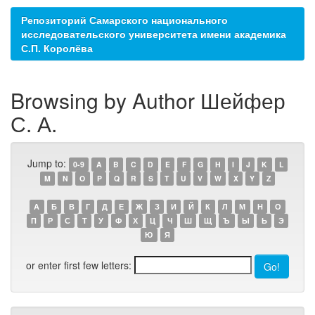
Репозиторий Самарского национального
исследовательского университета имени академика
С.П. Королёва
Browsing by Author Шейфер
С. А.
Jump to:
0-9
A
B
C
D
E
F
G
H
I
J
K
L
M
N
O
P
Q
R
S
T
U
V
W
X
Y
Z
А
Б
В
Г
Д
Е
Ж
З
И
Й
К
Л
М
Н
О
П
Р
С
Т
У
Ф
Х
Ц
Ч
Ш
Щ
Ъ
Ы
Ь
Э
Ю
Я
or enter first few letters: