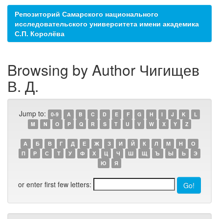
Репозиторий Самарского национального
исследовательского университета имени академика
С.П. Королёва
Browsing by Author Чигищев
В. Д.
Jump to:
0-9
A
B
C
D
E
F
G
H
I
J
K
L
M
N
O
P
Q
R
S
T
U
V
W
X
Y
Z
А
Б
В
Г
Д
Е
Ж
З
И
Й
К
Л
М
Н
О
П
Р
С
Т
У
Ф
Х
Ц
Ч
Ш
Щ
Ъ
Ы
Ь
Э
Ю
Я
or enter first few letters: