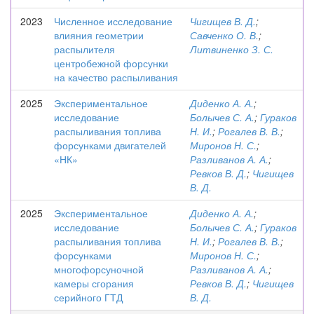
2023
Численное исследование
Чигищев В. Д.
;
влияния геометрии
Савченко О. В.
;
распылителя
Литвиненко З. С.
центробежной форсунки
на качество распыливания
2025
Экспериментальное
Диденко А. А.
;
исследование
Болычев С. А.
;
Гураков
распыливания топлива
Н. И.
;
Рогалев В. В.
;
форсунками двигателей
Миронов Н. С.
;
«НК»
Разливанов А. А.
;
Ревков В. Д.
;
Чигищев
В. Д.
2025
Экспериментальное
Диденко А. А.
;
исследование
Болычев С. А.
;
Гураков
распыливания топлива
Н. И.
;
Рогалев В. В.
;
форсунками
Миронов Н. С.
;
многофорсуночной
Разливанов А. А.
;
камеры сгорания
Ревков В. Д.
;
Чигищев
серийного ГТД
В. Д.