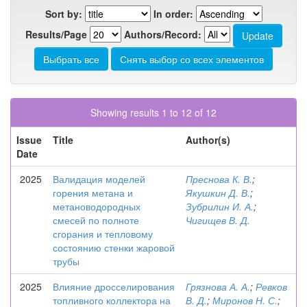
Sort by:
In order:
Results/Page
Authors/Record:
Showing results 1 to 12 of 12
Issue
Title
Author(s)
Date
2025
Валидация моделей
Преснова К. В.
;
горения метана и
Якушкин Д. В.
;
метановодородных
Зубрилин И. А.
;
смесей по полноте
Чигищев В. Д.
сгорания и тепловому
состоянию стенки жаровой
трубы
2025
Влияние дросселирования
Грязнова А. А.
;
Ревков
топливного коллектора на
В. Д.
;
Миронов Н. С.
;