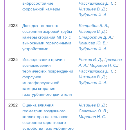
вибросостояние
Рассказчиков Д. С.
;
форсажной камеры
Чигищев В. Д.
;
Зубрилин И. А.
2023
Доводка теплового
Ястребов В. В.
;
состояния жаровой трубы
Чигищев В. Д.
;
камеры сгорания МГТУ с
Старостин Д. А.
;
выносными горелочными
Комисар Ю. В.
;
устройствами
Зубрилин И. А.
2025
Исследование причин
Ревков В. Д.
;
Грязнова
возникновения
А. А.
;
Миронов Н. С.
;
термических повреждений
Рассказчиков Д. С.
;
форсунок
Чигищев В. Д.
;
многофорсуночной
Зубрилин И. А.
камеры сгорания
газотурбинного двигателя
2022
Оценка влияния
Чигищев В. Д.
;
геометрии воздушного
Савченко О. В.
;
коллектора на тепловое
Миронов Н. С.
состояние фронтового
устройства газотурбинного