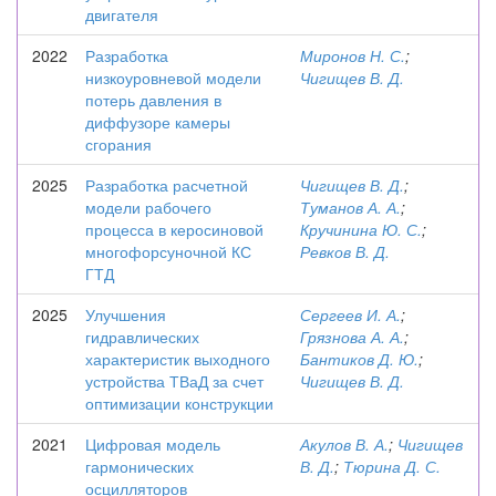
двигателя
2022
Разработка
Миронов Н. С.
;
низкоуровневой модели
Чигищев В. Д.
потерь давления в
диффузоре камеры
сгорания
2025
Разработка расчетной
Чигищев В. Д.
;
модели рабочего
Туманов А. А.
;
процесса в керосиновой
Кручинина Ю. С.
;
многофорсуночной КС
Ревков В. Д.
ГТД
2025
Улучшения
Сергеев И. А.
;
гидравлических
Грязнова А. А.
;
характеристик выходного
Бантиков Д. Ю.
;
устройства ТВаД за счет
Чигищев В. Д.
оптимизации конструкции
2021
Цифровая модель
Акулов В. А.
;
Чигищев
гармонических
В. Д.
;
Тюрина Д. С.
осцилляторов