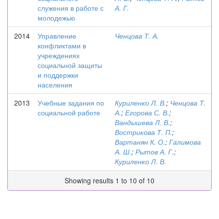
служения в работе с
А. Г.
молодежью
2014
Управление
Ченцова Т. А.
конфликтами в
учреждениях
социальной защиты
и поддержки
населения
2013
Учебные задания по
Куриленко Л. В.
;
Ченцова Т.
социальной работе
А.
;
Егорова С. В.
;
Вандышева Л. В.
;
Вострикова Т. П.
;
Вартанян К. О.
;
Галимова
А. Ш.
;
Рытов А. Г.
;
Куриленко Л. В.
Showing results 1 to 10 of 10