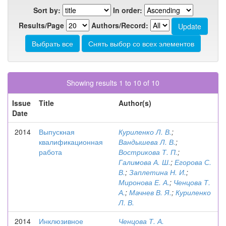
Sort by:
In order:
Results/Page
Authors/Record:
Showing results 1 to 10 of 10
Issue
Title
Author(s)
Date
2014
Выпускная
Куриленко Л. В.
;
квалификационная
Вандышева Л. В.
;
работа
Вострикова Т. П.
;
Галимова А. Ш.
;
Егорова С.
В.
;
Заплетина Н. И.
;
Миронова Е. А.
;
Ченцова Т.
А.
;
Мачнев В. Я.
;
Куриленко
Л. В.
2014
Инклюзивное
Ченцова Т. А.