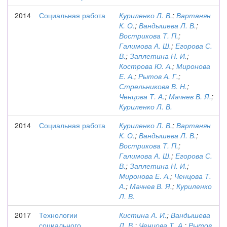
2014
Социальная работа
Куриленко Л. В.
;
Вартанян
К. О.
;
Вандышева Л. В.
;
Вострикова Т. П.
;
Галимова А. Ш.
;
Егорова С.
В.
;
Заплетина Н. И.
;
Кострова Ю. А.
;
Миронова
Е. А.
;
Рытов А. Г.
;
Стрельникова В. Н.
;
Ченцова Т. А.
;
Мачнев В. Я.
;
Куриленко Л. В.
2014
Социальная работа
Куриленко Л. В.
;
Вартанян
К. О.
;
Вандышева Л. В.
;
Вострикова Т. П.
;
Галимова А. Ш.
;
Егорова С.
В.
;
Заплетина Н. И.
;
Миронова Е. А.
;
Ченцова Т.
А.
;
Мачнев В. Я.
;
Куриленко
Л. В.
2017
Технологии
Кистина А. И.
;
Вандышева
социального
Л. В.
;
Ченцова Т. А.
;
Рытов