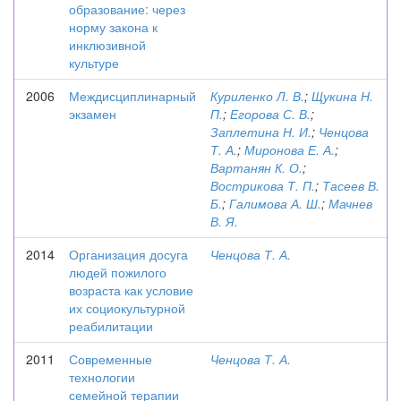
образование: через
норму закона к
инклюзивной
культуре
2006
Междисциплинарный
Куриленко Л. В.
;
Щукина Н.
экзамен
П.
;
Егорова С. В.
;
Заплетина Н. И.
;
Ченцова
Т. А.
;
Миронова Е. А.
;
Вартанян К. О.
;
Вострикова Т. П.
;
Тасеев В.
Б.
;
Галимова А. Ш.
;
Мачнев
В. Я.
2014
Организация досуга
Ченцова Т. А.
людей пожилого
возраста как условие
их социокультурной
реабилитации
2011
Современные
Ченцова Т. А.
технологии
семейной терапии