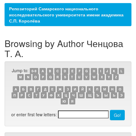
Репозиторий Самарского национального
исследовательского университета имени академика
С.П. Королёва
Browsing by Author Ченцова
Т. А.
Jump to:
0-9
A
B
C
D
E
F
G
H
I
J
K
L
M
N
O
P
Q
R
S
T
U
V
W
X
Y
Z
А
Б
В
Г
Д
Е
Ж
З
И
Й
К
Л
М
Н
О
П
Р
С
Т
У
Ф
Х
Ц
Ч
Ш
Щ
Ъ
Ы
Ь
Э
Ю
Я
or enter first few letters: