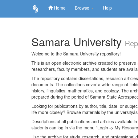
Home
Browse
Help
Skip
navigation
Samara University
Rep
Welcome to the Samara University repository!
This is an open electronic archive created to preserve a
researchers, faculty members, and students are avail
The repository contains dissertations, research articl
documents. The collections cover a wide range of fiel
history, linguistics, mathematics, and ecology. The archi
prepared during the period of Samara State Aerospace
Looking for publications by author, title, date, or subje
life more closely? Browse materials by the universityâs
Descriptions of all publications and articles available in
students can log in via the menu "Login -> My Resourc
Use the archive for study, research, and professional