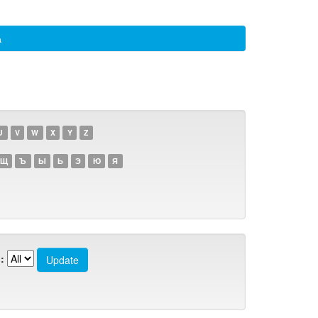
а
U
V
W
X
Y
Z
Щ
Ъ
Ы
Ь
Э
Ю
Я
: