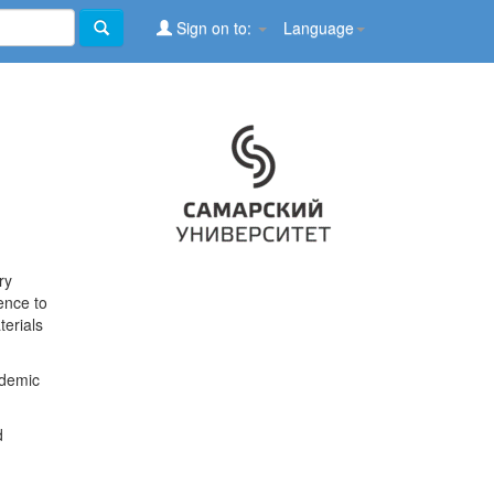
Sign on to:
Language
ry
ence to
terials
ademic
d