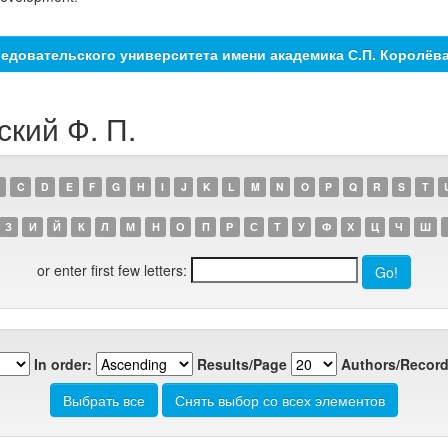
едовательского университета имени академика С.П. Королёв
ский Ф. П.
C
D
E
F
G
H
I
J
K
L
M
N
O
P
Q
R
S
T
З
И
Й
К
Л
М
Н
О
П
Р
С
Т
У
Ф
Х
Ц
Ч
Ш
or enter first few letters:
In order:
Results/Page
Authors/Record