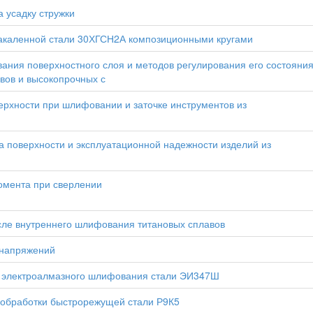
 усадку стружки
акаленной стали 30ХГСН2А композиционными кругами
ния поверхностного слоя и методов регулирования его состояни
вов и высокопрочных с
ерхности при шлифовании и заточке инструментов из
а поверхности и эксплуатационной надежности изделий из
омента при сверлении
сле внутреннего шлифования титановых сплавов
 напряжений
го электроалмазного шлифования стали ЭИ347Ш
 обработки быстрорежущей стали Р9К5