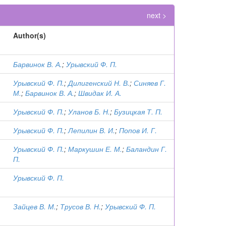
next >
Author(s)
Барвинок В. А.
;
Урывский Ф. П.
Урывский Ф. П.
;
Дилигенский Н. В.
;
Синяев Г.
М.
;
Барвинок В. А.
;
Швидак И. А.
Урывский Ф. П.
;
Уланов Б. Н.
;
Бузицкая Т. П.
Урывский Ф. П.
;
Лепилин В. И.
;
Попов И. Г.
Урывский Ф. П.
;
Маркушин Е. М.
;
Баландин Г.
П.
Урывский Ф. П.
Зайцев В. М.
;
Трусов В. Н.
;
Урывский Ф. П.