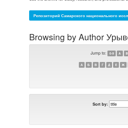
Репозиторий Самарского национального иссл
Browsing by Author Урыв
Jump to:
0-9
A
B
А
Б
В
Г
Д
Е
Ж
Sort by: