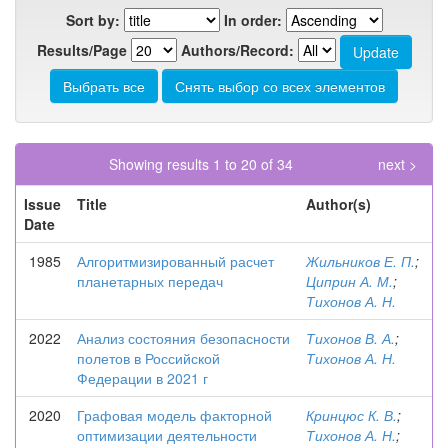
Sort by:
In order:
Results/Page
Authors/Record:
Showing results 1 to 20 of 34
next >
Issue
Title
Author(s)
Date
1985
Алгоритмизированный расчет
Жильников Е. П.
;
планетарных передач
Циприн А. М.
;
Тихонов А. Н.
2022
Анализ состояния безопасности
Тихонов В. А.
;
полетов в Российской
Тихонов А. Н.
Федерации в 2021 г
2020
Графовая модель факторной
Кринцюс К. В.
;
оптимизации деятельности
Тихонов А. Н.
;