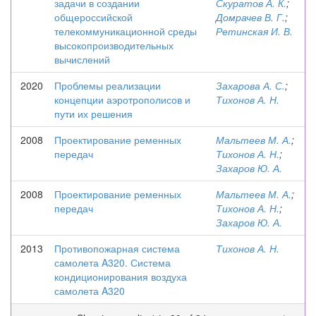
задачи в создании
Скуратов А. К.
;
общероссийской
Домрачев В. Г.
;
телекоммуникационной среды
Ретинская И. В.
высокопроизводительных
вычислений
2020
Проблемы реализации
Захарова А. С.
;
концепции аэротрополисов и
Тихонов А. Н.
пути их решения
2008
Проектирование ременных
Мальтеев М. А.
;
передач
Тихонов А. Н.
;
Захаров Ю. А.
2008
Проектирование ременных
Мальтеев М. А.
;
передач
Тихонов А. Н.
;
Захаров Ю. А.
2013
Противопожарная система
Тихонов А. Н.
самолета A320. Система
кондиционирования воздуха
самолета A320