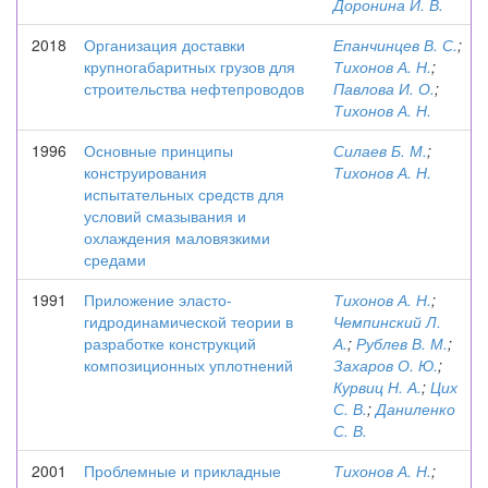
Доронина И. В.
2018
Организация доставки
Епанчинцев В. С.
;
крупногабаритных грузов для
Тихонов А. Н.
;
строительства нефтепроводов
Павлова И. О.
;
Тихонов А. Н.
1996
Основные принципы
Силаев Б. М.
;
конструирования
Тихонов А. Н.
испытательных средств для
условий смазывания и
охлаждения маловязкими
средами
1991
Приложение эласто-
Тихонов А. Н.
;
гидродинамической теории в
Чемпинский Л.
разработке конструкций
А.
;
Рублев В. М.
;
композиционных уплотнений
Захаров О. Ю.
;
Курвиц Н. А.
;
Цих
С. В.
;
Даниленко
С. В.
2001
Проблемные и прикладные
Тихонов А. Н.
;