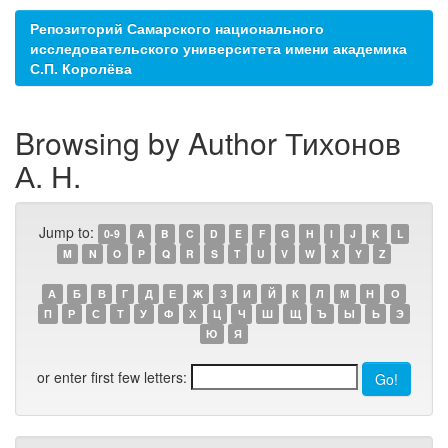
Репозиторий Самарского национального
исследовательского университета имени академика
С.П. Королёва
Browsing by Author Тихонов
А. Н.
Jump to:
0-9
A
B
C
D
E
F
G
H
I
J
K
L
M
N
O
P
Q
R
S
T
U
V
W
X
Y
Z
А
Б
В
Г
Д
Е
Ж
З
И
Й
К
Л
М
Н
О
П
Р
С
Т
У
Ф
Х
Ц
Ч
Ш
Щ
Ъ
Ы
Ь
Э
Ю
Я
or enter first few letters: