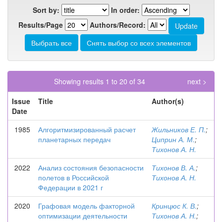
Sort by:
In order:
Results/Page
Authors/Record:
Showing results 1 to 20 of 34
next >
Issue
Title
Author(s)
Date
1985
Алгоритмизированный расчет
Жильников Е. П.
;
планетарных передач
Циприн А. М.
;
Тихонов А. Н.
2022
Анализ состояния безопасности
Тихонов В. А.
;
полетов в Российской
Тихонов А. Н.
Федерации в 2021 г
2020
Графовая модель факторной
Кринцюс К. В.
;
оптимизации деятельности
Тихонов А. Н.
;