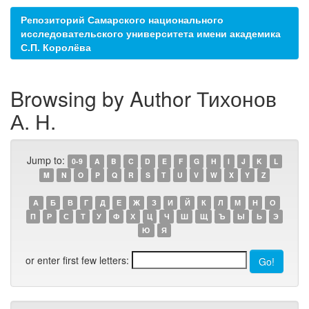
Репозиторий Самарского национального
исследовательского университета имени академика
С.П. Королёва
Browsing by Author Тихонов
А. Н.
Jump to:
0-9
A
B
C
D
E
F
G
H
I
J
K
L
M
N
O
P
Q
R
S
T
U
V
W
X
Y
Z
А
Б
В
Г
Д
Е
Ж
З
И
Й
К
Л
М
Н
О
П
Р
С
Т
У
Ф
Х
Ц
Ч
Ш
Щ
Ъ
Ы
Ь
Э
Ю
Я
or enter first few letters: