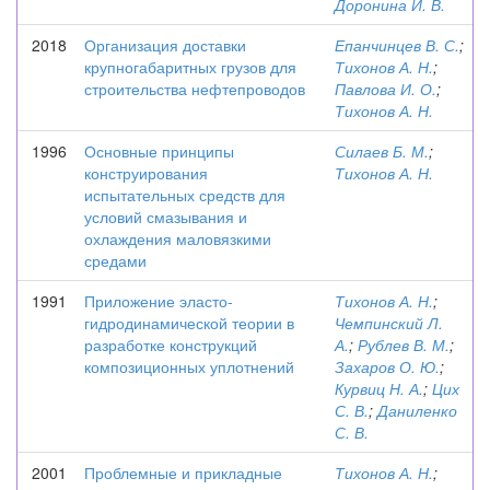
Доронина И. В.
2018
Организация доставки
Епанчинцев В. С.
;
крупногабаритных грузов для
Тихонов А. Н.
;
строительства нефтепроводов
Павлова И. О.
;
Тихонов А. Н.
1996
Основные принципы
Силаев Б. М.
;
конструирования
Тихонов А. Н.
испытательных средств для
условий смазывания и
охлаждения маловязкими
средами
1991
Приложение эласто-
Тихонов А. Н.
;
гидродинамической теории в
Чемпинский Л.
разработке конструкций
А.
;
Рублев В. М.
;
композиционных уплотнений
Захаров О. Ю.
;
Курвиц Н. А.
;
Цих
С. В.
;
Даниленко
С. В.
2001
Проблемные и прикладные
Тихонов А. Н.
;