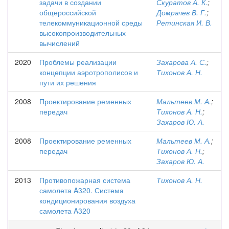
задачи в создании
Скуратов А. К.
;
общероссийской
Домрачев В. Г.
;
телекоммуникационной среды
Ретинская И. В.
высокопроизводительных
вычислений
2020
Проблемы реализации
Захарова А. С.
;
концепции аэротрополисов и
Тихонов А. Н.
пути их решения
2008
Проектирование ременных
Мальтеев М. А.
;
передач
Тихонов А. Н.
;
Захаров Ю. А.
2008
Проектирование ременных
Мальтеев М. А.
;
передач
Тихонов А. Н.
;
Захаров Ю. А.
2013
Противопожарная система
Тихонов А. Н.
самолета A320. Система
кондиционирования воздуха
самолета A320