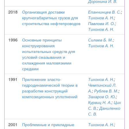
Доронина И. В.
2018
Организация доставки
Епанчинцев В. С.
;
крупногабаритных грузов для
Тихонов А. Н.
;
строительства нефтепроводов
Павлова И. О.
;
Тихонов А. Н.
1996
Основные принципы
Силаев Б. М.
;
конструирования
Тихонов А. Н.
испытательных средств для
условий смазывания и
охлаждения маловязкими
средами
1991
Приложение эласто-
Тихонов А. Н.
;
гидродинамической теории в
Чемпинский Л.
разработке конструкций
А.
;
Рублев В. М.
;
композиционных уплотнений
Захаров О. Ю.
;
Курвиц Н. А.
;
Цих
С. В.
;
Даниленко
С. В.
2001
Проблемные и прикладные
Тихонов А. Н.
;