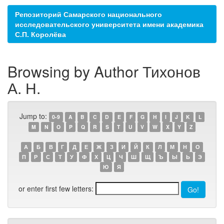
Репозиторий Самарского национального
исследовательского университета имени академика
С.П. Королёва
Browsing by Author Тихонов
А. Н.
Jump to:
0-9
A
B
C
D
E
F
G
H
I
J
K
L
M
N
O
P
Q
R
S
T
U
V
W
X
Y
Z
А
Б
В
Г
Д
Е
Ж
З
И
Й
К
Л
М
Н
О
П
Р
С
Т
У
Ф
Х
Ц
Ч
Ш
Щ
Ъ
Ы
Ь
Э
Ю
Я
or enter first few letters: