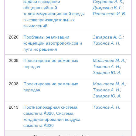
задачи в создании
Скуратов А. К.
;
общероссийской
Домрачев В. Г.
;
телекоммуникационной среды
Ретинская И. В.
высокопроизводительных
вычислений
2020
Проблемы реализации
Захарова А. С.
;
концепции аэротрополисов и
Тихонов А. Н.
пути их решения
2008
Проектирование ременных
Мальтеев М. А.
;
передач
Тихонов А. Н.
;
Захаров Ю. А.
2008
Проектирование ременных
Мальтеев М. А.
;
передач
Тихонов А. Н.
;
Захаров Ю. А.
2013
Противопожарная система
Тихонов А. Н.
самолета A320. Система
кондиционирования воздуха
самолета A320