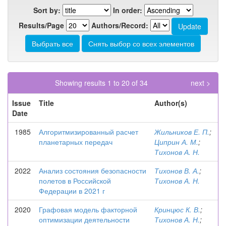
Sort by:
In order:
Results/Page
Authors/Record:
Showing results 1 to 20 of 34
next >
Issue
Title
Author(s)
Date
1985
Алгоритмизированный расчет
Жильников Е. П.
;
планетарных передач
Циприн А. М.
;
Тихонов А. Н.
2022
Анализ состояния безопасности
Тихонов В. А.
;
полетов в Российской
Тихонов А. Н.
Федерации в 2021 г
2020
Графовая модель факторной
Кринцюс К. В.
;
оптимизации деятельности
Тихонов А. Н.
;