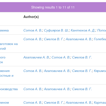
Showing results 1 to 11 of 11
Author(s)
рамика
Сотов А. В.
;
Суфияров В. Ш.
;
Кантюков А. Д.
;
Попов
Сотов А. В.
;
Смелов В. Г.
;
Агаповичев А. В.
;
Голебев
аготовок на
огий
ного
Агаповичев А. В.
;
Сотов А. В.
;
Смелов В. Г.
ок
ожения
Сотов А. В.
;
Агаповичев А. В.
;
Смелов В. Г.
;
Кяримов
остные и
роизводства
Сотов А. В.
;
Агаповичев А. В.
;
Смелов В. Г.
ммном
Сотов А. В.
;
Смелов В. Г.
;
Агаповичев А. В.
;
Карташ