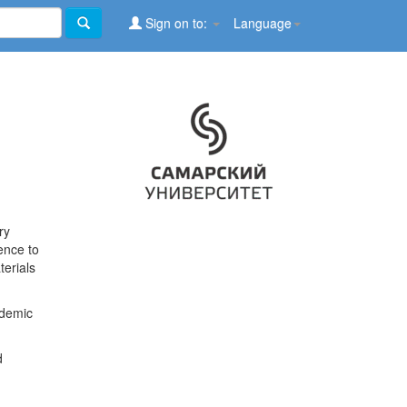
Sign on to:
Language
ry
ence to
terials
ademic
d