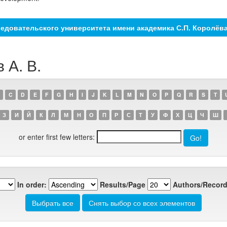
едовательского университета имени академика С.П. Королёв
 А. В.
C
D
E
F
G
H
I
J
K
L
M
N
O
P
Q
R
S
T
З
И
Й
К
Л
М
Н
О
П
Р
С
Т
У
Ф
Х
Ц
Ч
Ш
or enter first few letters:
In order:
Results/Page
Authors/Record