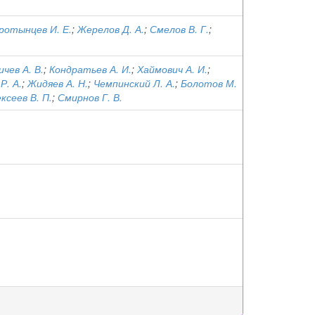
ротынцев И. Е.
;
Жерелов Д. А.
;
Смелов В. Г.
;
чев А. В.
;
Кондратьев А. И.
;
Хаймович А. И.
;
Р. А.
;
Жидяев А. Н.
;
Чемпинский Л. А.
;
Болотов М.
ксеев В. П.
;
Смирнов Г. В.