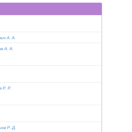
ич А. А.
а А. А.
 Р. Р.
ов Р. Д.