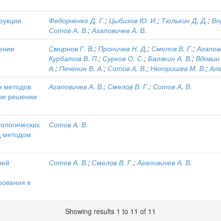
рукции
Федорченко Д. Г.
;
Цыбизов Ю. И.
;
Тюлькин Д. Д.
;
Во
Сотов А. В.
;
Агаповичев А. В.
ении
Смирнов Г. В.
;
Проничев Н. Д.
;
Смелов В. Г.
;
Агапови
Курбатов В. П.
;
Сурков О. С.
;
Балякин А. В.
;
Вдовин 
А.
;
Печенин В. А.
;
Сотов А. В.
;
Нехорошев М. В.
;
Але
х методов
Агаповичев А. В.
;
Смелов В. Г.
;
Сотов А. В.
при решении
нологических
Сотов А. В.
Д методом
лей
Сотов А. В.
;
Смелов В. Г.
;
Агаповичев А. В.
рования в
Showing results 1 to 11 of 11