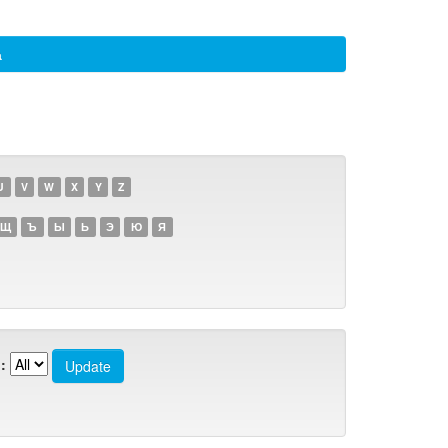
а
U
V
W
X
Y
Z
Щ
Ъ
Ы
Ь
Э
Ю
Я
: