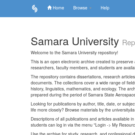
Home
Browse
Help
Skip
navigation
Samara University
Rep
Welcome to the Samara University repository!
This is an open electronic archive created to preserve a
researchers, faculty members, and students are avail
The repository contains dissertations, research articl
documents. The collections cover a wide range of fiel
history, linguistics, mathematics, and ecology. The archi
prepared during the period of Samara State Aerospace
Looking for publications by author, title, date, or subje
life more closely? Browse materials by the universityâs
Descriptions of all publications and articles available in
students can log in via the menu "Login -> My Resourc
Use the archive for study, research, and professional