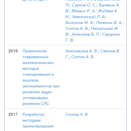
П.
;
Сурков О. С.
;
Балякин А.
В.
;
Вдовин Р. А.
;
Жидяев А.
Н.
;
Чемпинский Л. А.
;
Болотов М. А.
;
Печенин В. А.
;
Сотов А. В.
;
Нехорошев М.
В.
;
Алексеев В. П.
;
Смирнов
Г. В.
2016
Применение
Агаповичев А. В.
;
Смелов В.
современных
Г.
;
Сотов А. В.
математических
методов
планирования и
анализа
экспериментов при
решении задач
оптимизации
режимов СЛС
2017
Разработка
Сотов А. В.
методики
проектирования