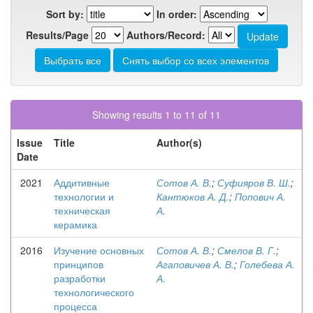
Sort by:
In order:
Results/Page
Authors/Record:
Showing results 1 to 11 of 11
Issue
Title
Author(s)
Date
2021
Аддитивные
Сотов А. В.
;
Суфияров В. Ш.
;
технологии и
Кантюков А. Д.
;
Попович А.
техническая
А.
керамика
2016
Изучение основных
Сотов А. В.
;
Смелов В. Г.
;
принципов
Агаповичев А. В.
;
Голебева А.
разработки
А.
технологического
процесса