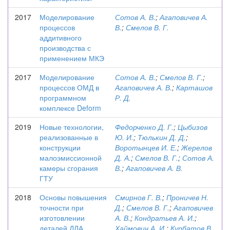
2017
Моделирование
Сотов А. В.
;
Агаповичев А.
процессов
В.
;
Смелов В. Г.
аддитивного
производства с
применением МКЭ
2017
Моделирование
Сотов А. В.
;
Смелов В. Г.
;
процессов ОМД в
Агаповичев А. В.
;
Карташов
программном
Р. Д.
комплексе Deform
2019
Новые технологии,
Федорченко Д. Г.
;
Цыбизов
реализованные в
Ю. И.
;
Тюлькин Д. Д.
;
конструкции
Воротынцев И. Е.
;
Жерелов
малоэмиссионной
Д. А.
;
Смелов В. Г.
;
Сотов А.
камеры сгорания
В.
;
Агаповичев А. В.
ГТУ
2018
Основы повышения
Смирнов Г. В.
;
Проничев Н.
точности при
Д.
;
Смелов В. Г.
;
Агаповичев
изготовлении
А. В.
;
Кондратьев А. И.
;
деталей ДЛА
Хаймович А. И.
;
Курбатов В.