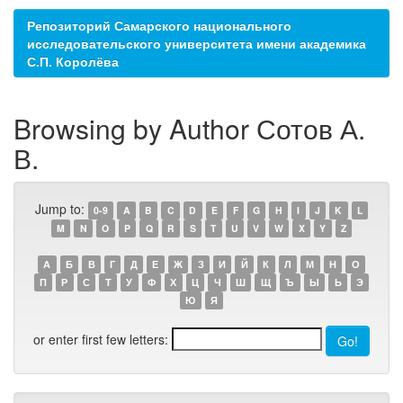
Репозиторий Самарского национального
исследовательского университета имени академика
С.П. Королёва
Browsing by Author Сотов А.
В.
Jump to:
0-9
A
B
C
D
E
F
G
H
I
J
K
L
M
N
O
P
Q
R
S
T
U
V
W
X
Y
Z
А
Б
В
Г
Д
Е
Ж
З
И
Й
К
Л
М
Н
О
П
Р
С
Т
У
Ф
Х
Ц
Ч
Ш
Щ
Ъ
Ы
Ь
Э
Ю
Я
or enter first few letters: