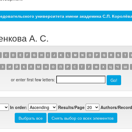
едовательского университета имени академика С.П. Королёв
енкова А. С.
C
D
E
F
G
H
I
J
K
L
M
N
O
P
Q
R
S
T
З
И
Й
К
Л
М
Н
О
П
Р
С
Т
У
Ф
Х
Ц
Ч
Ш
or enter first few letters:
In order:
Results/Page
Authors/Record