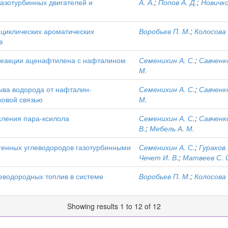
газотурбинных двигателей и
А. А.
;
Попов А. Д.
;
Новичко
циклических ароматических
Воробьев П. М.
;
Колосова 
в
реакции аценафтилена с нафталином
Семенихин А. С.
;
Савченко
М.
ыва водорода от нафталин-
Семенихин А. С.
;
Савченко
ковой связью
М.
сления пара-ксилола
Семенихин А. С.
;
Савченко
В.
;
Мебель А. М.
генных углеводородов газотурбинными
Семенихин А. С.
;
Гураков 
Чечет И. В.
;
Матвеев С. 
еводородных топлив в системе
Воробьев П. М.
;
Колосова 
Showing results 1 to 12 of 12