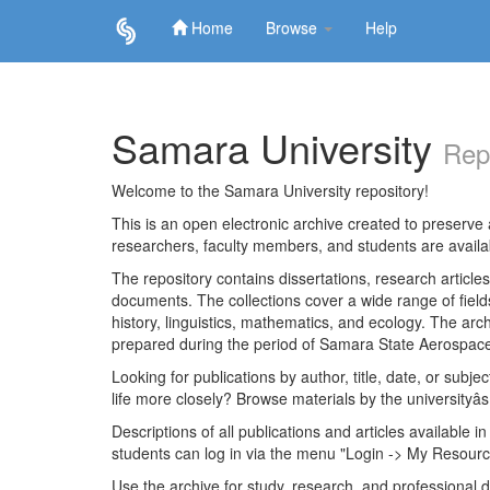
Home
Browse
Help
Skip
navigation
Samara University
Rep
Welcome to the Samara University repository!
This is an open electronic archive created to preserve a
researchers, faculty members, and students are avail
The repository contains dissertations, research articl
documents. The collections cover a wide range of fiel
history, linguistics, mathematics, and ecology. The archi
prepared during the period of Samara State Aerospace
Looking for publications by author, title, date, or subje
life more closely? Browse materials by the universityâs
Descriptions of all publications and articles available in
students can log in via the menu "Login -> My Resourc
Use the archive for study, research, and professional