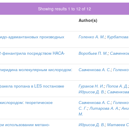
Showing results 1 to 12 of 12
Author(s)
зидо-адамантановых производных
Голенко А. М.
;
Курбатова 
 2-фенантрила посредством HACA-
Воробьев П. М.
;
Савченков
 пиридина молекулярным кислородом:
Савченкова А. С.
;
Голенко
акела пропана в LES постановке
Гураков Н. И.
;
Попов А. Д.
Идрисов Д. В.
;
Савченкова
кислородом: теоретическое
Савченкова А. С.
;
Голенко
С. Г.
;
Литарова А. А.
;
Ани
М.
ри использовании метано-
Идрисов Д. В.
;
Матвеев С.