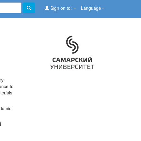
Sign on to:
Language
ry
ence to
terials
ademic
d