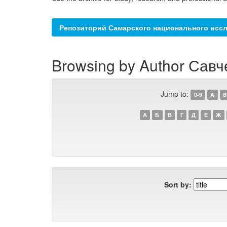
Репозиторий Самарского национального иссл
Browsing by Author Савч
Jump to:
0-9
A
B
А
Б
В
Г
Д
Е
Ж
Sort by: