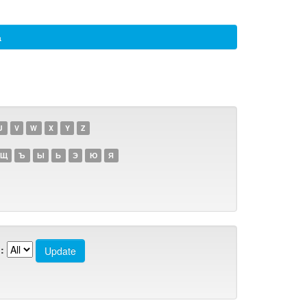
а
U
V
W
X
Y
Z
Щ
Ъ
Ы
Ь
Э
Ю
Я
: