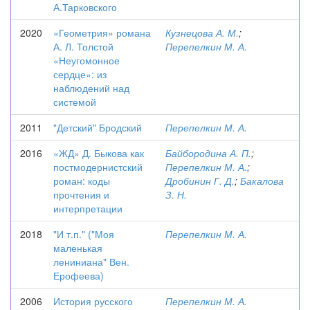
А.Тарковского
2020
«Геометрия» романа
Кузнецова А. М.
;
А. Л. Толстой
Перепелкин М. А.
«Неугомонное
сердце»: из
наблюдений над
системой
2011
"Детский" Бродский
Перепелкин М. А.
2016
«ЖД» Д. Быкова как
Байбородина А. П.
;
постмодернистский
Перепелкин М. А.
;
роман: коды
Дробинин Г. Д.
;
Бакалова
прочтения и
З. Н.
интерпретации
2018
"И т.п." ("Моя
Перепелкин М. А.
маленькая
лениниана" Вен.
Ерофеева)
2006
История русского
Перепелкин М. А.