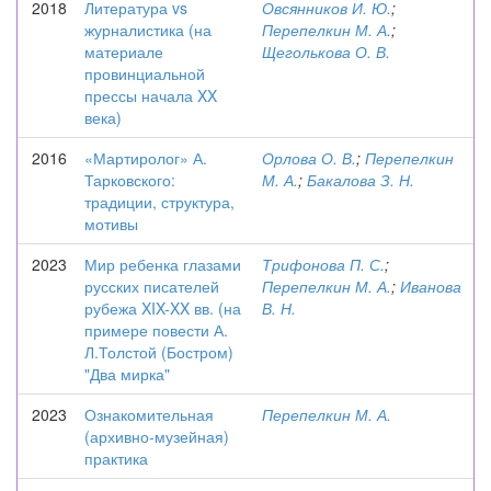
2018
Литература vs
Овсянников И. Ю.
;
журналистика (на
Перепелкин М. А.
;
материале
Щеголькова О. В.
провинциальной
прессы начала XX
века)
2016
«Мартиролог» А.
Орлова О. В.
;
Перепелкин
Тарковского:
М. А.
;
Бакалова З. Н.
традиции, структура,
мотивы
2023
Мир ребенка глазами
Трифонова П. С.
;
русских писателей
Перепелкин М. А.
;
Иванова
рубежа XIX-XX вв. (на
В. Н.
примере повести А.
Л.Толстой (Бостром)
"Два мирка"
2023
Ознакомительная
Перепелкин М. А.
(архивно-музейная)
практика