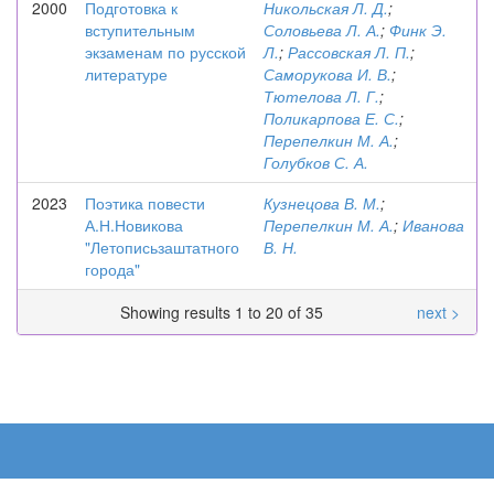
2000
Подготовка к
Никольская Л. Д.
;
вступительным
Соловьева Л. А.
;
Финк Э.
экзаменам по русской
Л.
;
Рассовская Л. П.
;
литературе
Саморукова И. В.
;
Тютелова Л. Г.
;
Поликарпова Е. С.
;
Перепелкин М. А.
;
Голубков С. А.
2023
Поэтика повести
Кузнецова В. М.
;
А.Н.Новикова
Перепелкин М. А.
;
Иванова
"Летописьзаштатного
В. Н.
города"
Showing results 1 to 20 of 35
next >