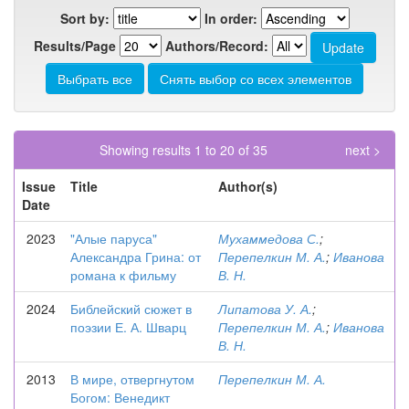
Sort by:
In order:
Results/Page
Authors/Record:
Showing results 1 to 20 of 35
next >
Issue
Title
Author(s)
Date
2023
"Алые паруса"
Мухаммедова С.
;
Александра Грина: от
Перепелкин М. А.
;
Иванова
романа к фильму
В. Н.
2024
Библейский сюжет в
Липатова У. А.
;
поэзии Е. А. Шварц
Перепелкин М. А.
;
Иванова
В. Н.
2013
В мире, отвергнутом
Перепелкин М. А.
Богом: Венедикт