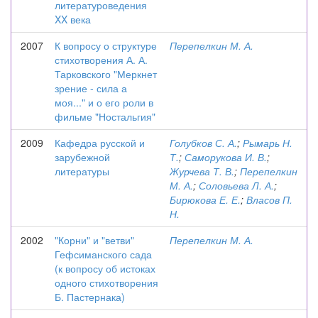
литературоведения
XX века
2007
К вопросу о структуре
Перепелкин М. А.
стихотворения А. А.
Тарковского "Меркнет
зрение - сила а
моя..." и о его роли в
фильме "Ностальгия"
2009
Кафедра русской и
Голубков С. А.
;
Рымарь Н.
зарубежной
Т.
;
Саморукова И. В.
;
литературы
Журчева Т. В.
;
Перепелкин
М. А.
;
Соловьева Л. А.
;
Бирюкова Е. Е.
;
Власов П.
Н.
2002
"Корни" и "ветви"
Перепелкин М. А.
Гефсиманского сада
(к вопросу об истоках
одного стихотворения
Б. Пастернака)