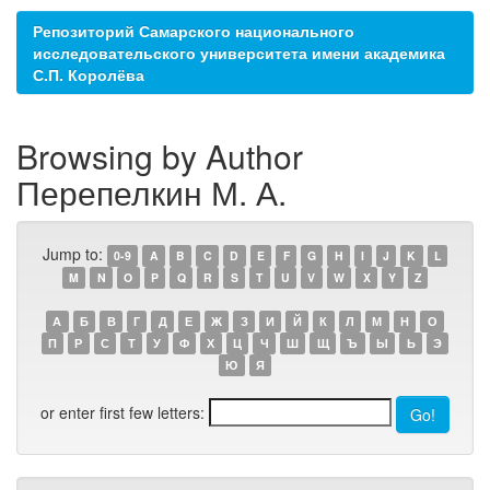
Репозиторий Самарского национального
исследовательского университета имени академика
С.П. Королёва
Browsing by Author
Перепелкин М. А.
Jump to:
0-9
A
B
C
D
E
F
G
H
I
J
K
L
M
N
O
P
Q
R
S
T
U
V
W
X
Y
Z
А
Б
В
Г
Д
Е
Ж
З
И
Й
К
Л
М
Н
О
П
Р
С
Т
У
Ф
Х
Ц
Ч
Ш
Щ
Ъ
Ы
Ь
Э
Ю
Я
or enter first few letters: