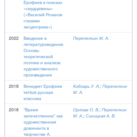
Ерофеев в поисках
«сердцевины»
(«Василий Розанов
глазами
эксцентрика»)
2022
Введение в
Перепелкин М. А.
литературоведение.
Основы
теоретической
поэтики и анализа
художественного
произведения
2018
Венедикт Ерофеев
Кобзарь У. А.
;
Перепелкин
vеrsus русская
М. А.
классика
2018
"Время
Орлова О. В.
;
Перепелкин
запечатленное" как
М. А.
;
Синицкая А. В.
художественная
доминанта в
творчестве А.