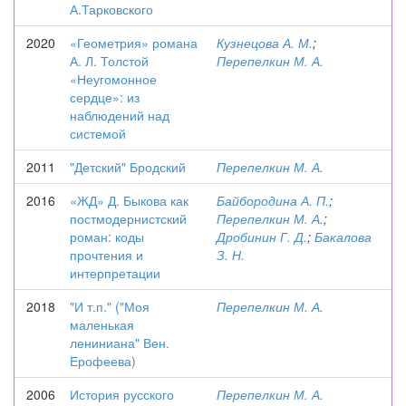
А.Тарковского
2020
«Геометрия» романа
Кузнецова А. М.
;
А. Л. Толстой
Перепелкин М. А.
«Неугомонное
сердце»: из
наблюдений над
системой
2011
"Детский" Бродский
Перепелкин М. А.
2016
«ЖД» Д. Быкова как
Байбородина А. П.
;
постмодернистский
Перепелкин М. А.
;
роман: коды
Дробинин Г. Д.
;
Бакалова
прочтения и
З. Н.
интерпретации
2018
"И т.п." ("Моя
Перепелкин М. А.
маленькая
лениниана" Вен.
Ерофеева)
2006
История русского
Перепелкин М. А.