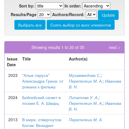
Sort by:
In order:
Results/Page
Authors/Record:
Showing results 1 to 20 of 35
next >
Issue
Title
Author(s)
Date
2023
"Алые паруса"
Мухаммедова С.
;
Александра Грина: от
Перепелкин М. А.
;
Иванова
романа к фильму
В. Н.
2024
Библейский сюжет в
Липатова У. А.
;
поэзии Е. А. Шварц
Перепелкин М. А.
;
Иванова
В. Н.
2013
В мире, отвергнутом
Перепелкин М. А.
Богом: Венедикт