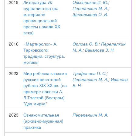
2018
Литература vs
Овсянников И. Ю.
;
журналистика (на
Перепелкин М. А.
;
материале
Щеголькова О. В.
провинциальной
прессы начала XX
века)
2016
«Мартиролог» А.
Орлова О. В.
;
Перепелкин
Тарковского:
М. А.
;
Бакалова З. Н.
традиции, структура,
мотивы
2023
Мир ребенка глазами
Трифонова П. С.
;
русских писателей
Перепелкин М. А.
;
Иванова
рубежа XIX-XX вв. (на
В. Н.
примере повести А.
Л.Толстой (Бостром)
"Два мирка"
2023
Ознакомительная
Перепелкин М. А.
(архивно-музейная)
практика