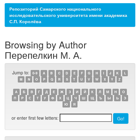
Репозиторий Самарского национального
исследовательского университета имени академика
С.П. Королёва
Browsing by Author
Перепелкин М. А.
Jump to:
0-9
A
B
C
D
E
F
G
H
I
J
K
L
M
N
O
P
Q
R
S
T
U
V
W
X
Y
Z
А
Б
В
Г
Д
Е
Ж
З
И
Й
К
Л
М
Н
О
П
Р
С
Т
У
Ф
Х
Ц
Ч
Ш
Щ
Ъ
Ы
Ь
Э
Ю
Я
or enter first few letters: