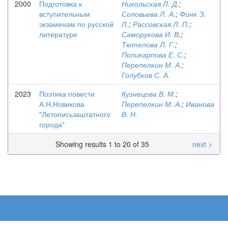
2000
Подготовка к
Никольская Л. Д.
;
вступительным
Соловьева Л. А.
;
Финк Э.
экзаменам по русской
Л.
;
Рассовская Л. П.
;
литературе
Саморукова И. В.
;
Тютелова Л. Г.
;
Поликарпова Е. С.
;
Перепелкин М. А.
;
Голубков С. А.
2023
Поэтика повести
Кузнецова В. М.
;
А.Н.Новикова
Перепелкин М. А.
;
Иванова
"Летописьзаштатного
В. Н.
города"
Showing results 1 to 20 of 35
next >