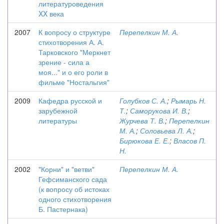
литературоведения
XX века
2007
К вопросу о структуре
Перепелкин М. А.
стихотворения А. А.
Тарковского "Меркнет
зрение - сила а
моя..." и о его роли в
фильме "Ностальгия"
2009
Кафедра русской и
Голубков С. А.
;
Рымарь Н.
зарубежной
Т.
;
Саморукова И. В.
;
литературы
Журчева Т. В.
;
Перепелкин
М. А.
;
Соловьева Л. А.
;
Бирюкова Е. Е.
;
Власов П.
Н.
2002
"Корни" и "ветви"
Перепелкин М. А.
Гефсиманского сада
(к вопросу об истоках
одного стихотворения
Б. Пастернака)