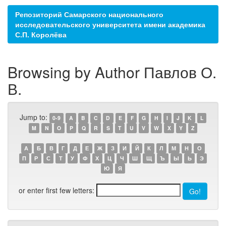
Репозиторий Самарского национального
исследовательского университета имени академика
С.П. Королёва
Browsing by Author Павлов О.
В.
Jump to:
0-9
A
B
C
D
E
F
G
H
I
J
K
L
M
N
O
P
Q
R
S
T
U
V
W
X
Y
Z
А
Б
В
Г
Д
Е
Ж
З
И
Й
К
Л
М
Н
О
П
Р
С
Т
У
Ф
Х
Ц
Ч
Ш
Щ
Ъ
Ы
Ь
Э
Ю
Я
or enter first few letters: