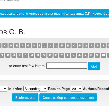
едовательского университета имени академика С.П. Королёв
ов О. В.
C
D
E
F
G
H
I
J
K
L
M
N
O
P
Q
R
S
T
З
И
Й
К
Л
М
Н
О
П
Р
С
Т
У
Ф
Х
Ц
Ч
Ш
or enter first few letters:
In order:
Results/Page
Authors/Record