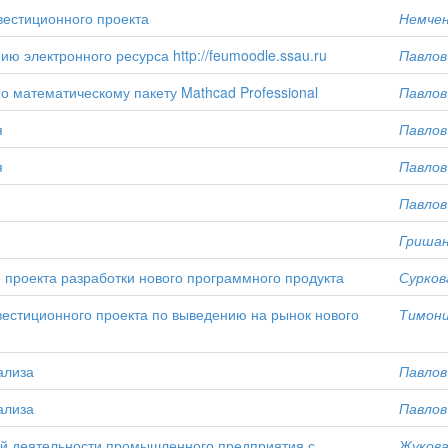
естиционного проекта
Немчен
ю электронного ресурса http://feumoodle.ssau.ru
Павлов 
 математическому пакету Mathcad Professional
Павлов 
я
Павлов 
я
Павлов 
Павлов 
Гришан
проекта разработки нового программного продукта
Суркова
естиционного проекта по выведению на рынок нового
Тимони
ализа
Павлов 
ализа
Павлов 
й деятельности промышленного предприятия с
Жукова