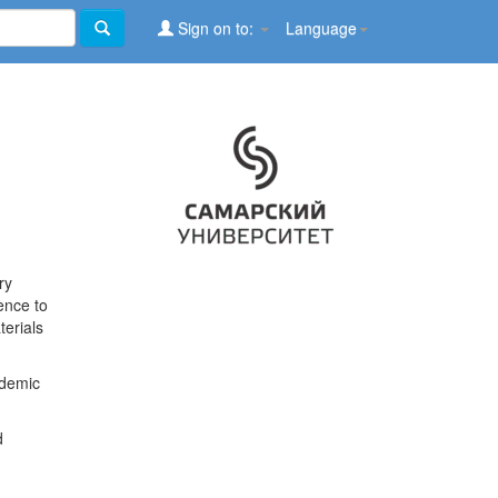
Sign on to:
Language
ry
ence to
terials
ademic
d