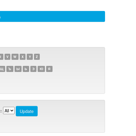
а
U
V
W
X
Y
Z
Щ
Ъ
Ы
Ь
Э
Ю
Я
: