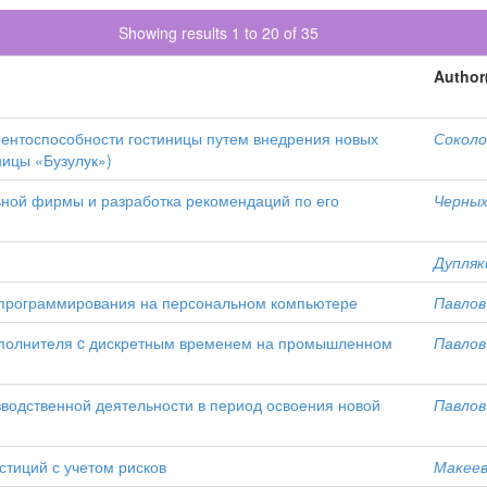
Showing results 1 to 20 of 35
Author
рентоспособности гостиницы путем внедрения новых
Соколо
ницы «Бузулук»)
ьной фирмы и разработка рекомендаций по его
Черных
Дупляк
 программирования на персональном компьютере
Павлов 
сполнителя c дискретным временем на промышленном
Павлов 
водственной деятельности в период освоения новой
Павлов 
тиций с учетом рисков
Макеев