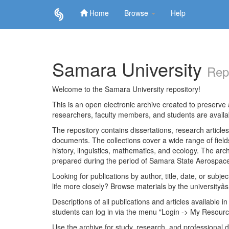
Home
Browse
Help
Skip
navigation
Samara University
Rep
Welcome to the Samara University repository!
This is an open electronic archive created to preserve a
researchers, faculty members, and students are avail
The repository contains dissertations, research articl
documents. The collections cover a wide range of fiel
history, linguistics, mathematics, and ecology. The archi
prepared during the period of Samara State Aerospace
Looking for publications by author, title, date, or subje
life more closely? Browse materials by the universityâs
Descriptions of all publications and articles available in
students can log in via the menu "Login -> My Resourc
Use the archive for study, research, and professional