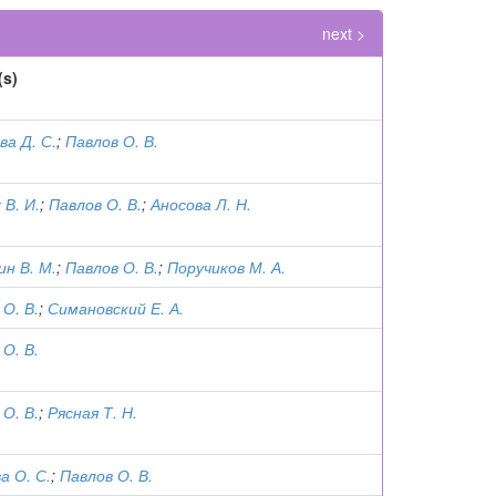
next >
(s)
ва Д. С.
;
Павлов О. В.
 В. И.
;
Павлов О. В.
;
Аносова Л. Н.
ин В. М.
;
Павлов О. В.
;
Поручиков М. А.
О. В.
;
Симановский Е. А.
О. В.
О. В.
;
Рясная Т. Н.
а О. С.
;
Павлов О. В.