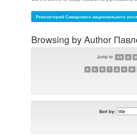
Репозиторий Самарского национального иссл
Browsing by Author Павл
Jump to:
0-9
A
B
А
Б
В
Г
Д
Е
Ж
Sort by: