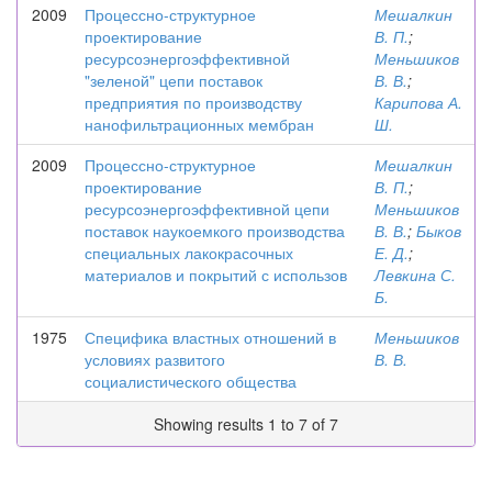
2009
Процессно-структурное
Мешалкин
проектирование
В. П.
;
ресурсоэнергоэффективной
Меньшиков
"зеленой" цепи поставок
В. В.
;
предприятия по производству
Карипова А.
нанофильтрационных мембран
Ш.
2009
Процессно-структурное
Мешалкин
проектирование
В. П.
;
ресурсоэнергоэффективной цепи
Меньшиков
поставок наукоемкого производства
В. В.
;
Быков
специальных лакокрасочных
Е. Д.
;
материалов и покрытий с использов
Левкина С.
Б.
1975
Специфика властных отношений в
Меньшиков
условиях развитого
В. В.
социалистического общества
Showing results 1 to 7 of 7