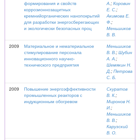
формирования и свойств
А.
;
Коровин
коррозионнозащитных
Е. С.
;
кремнийорганических нанопокрытий
Акимова Е.
для разработки энергосберегающих
Ф.
;
и экологически безопасных проц
Меньшиков
В. В.
2009
Материальное и нематериальное
Меньшиков
стимулирование персонала
В. В.
;
Шубин
инновационного научно-
А. А.
;
технического предприятия
Шемякин Н.
Д.
;
Петрова
С. Б.
2009
Повышение энергоэффективности
Скуратов
промышленных реакторов с
В. К.
;
индукционным обогревом
Миронов Н.
И.
;
Меньшиков
В. В.
;
Карузский
В. О.