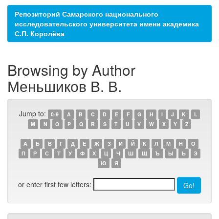
Репозиторий Самарского национального
исследовательского университета имени академика
С.П. Королёва
Browsing by Author
Меньшиков В. В.
Jump to:
0-9
A
B
C
D
E
F
G
H
I
J
K
L
M
N
O
P
Q
R
S
T
U
V
W
X
Y
Z
А
Б
В
Г
Д
Е
Ж
З
И
Й
К
Л
М
Н
О
П
Р
С
Т
У
Ф
Х
Ц
Ч
Ш
Щ
Ъ
Ы
Ь
Э
Ю
Я
or enter first few letters: