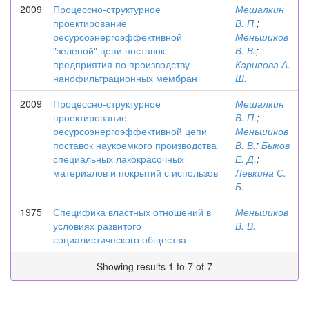
2009
Процессно-структурное
Мешалкин
проектирование
В. П.
;
ресурсоэнергоэффективной
Меньшиков
"зеленой" цепи поставок
В. В.
;
предприятия по производству
Карипова А.
нанофильтрационных мембран
Ш.
2009
Процессно-структурное
Мешалкин
проектирование
В. П.
;
ресурсоэнергоэффективной цепи
Меньшиков
поставок наукоемкого производства
В. В.
;
Быков
специальных лакокрасочных
Е. Д.
;
материалов и покрытий с использов
Левкина С.
Б.
1975
Специфика властных отношений в
Меньшиков
условиях развитого
В. В.
социалистического общества
Showing results 1 to 7 of 7