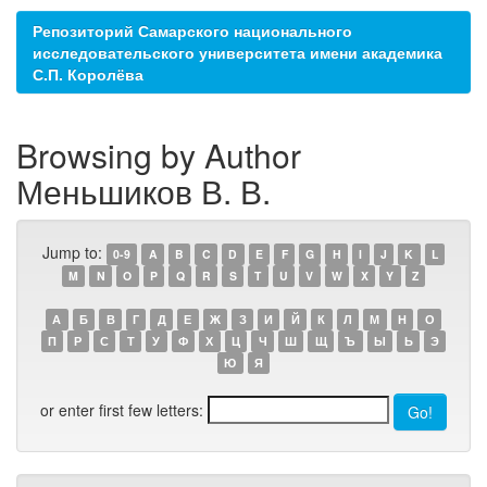
Репозиторий Самарского национального
исследовательского университета имени академика
С.П. Королёва
Browsing by Author
Меньшиков В. В.
Jump to:
0-9
A
B
C
D
E
F
G
H
I
J
K
L
M
N
O
P
Q
R
S
T
U
V
W
X
Y
Z
А
Б
В
Г
Д
Е
Ж
З
И
Й
К
Л
М
Н
О
П
Р
С
Т
У
Ф
Х
Ц
Ч
Ш
Щ
Ъ
Ы
Ь
Э
Ю
Я
or enter first few letters: