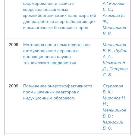
формирования и свойств
А.
;
Коровин
коррозионнозащитных
Е. С.
;
кремнийорганических нанопокрытий
Акимова Е.
для разработки энергосберегающих
Ф.
;
и экологически безопасных проц
Меньшиков
В. В.
2009
Материальное и нематериальное
Меньшиков
стимулирование персонала
В. В.
;
Шубин
инновационного научно-
А. А.
;
технического предприятия
Шемякин Н.
Д.
;
Петрова
С. Б.
2009
Повышение энергоэффективности
Скуратов
промышленных реакторов с
В. К.
;
индукционным обогревом
Миронов Н.
И.
;
Меньшиков
В. В.
;
Карузский
В. О.