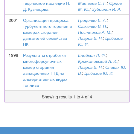
творческое наследие Н.
Матвеев С. Г.
;
Орлов
Д. Кузнецова
М. Ю.
;
Зубрилин И. А.
2001
Организация процесса
Гриценко Е. А.
;
турбулентного горения в
Савченко В. П.
;
камерах сгорания
Постников А. М.
;
двигателей семейства
Лавров В. Н.
;
Цыбизов
НК
Ю. И.
1998
Результаты отработки
Епейкин Л. Ф.
;
многофорсуночных
Крыжановский А. И.
;
камер сгорания
Лавров В. Н.
;
Спивак Ю.
авиационных ГТД на
В.
;
Цыбизов Ю. И.
альтернативных видах
топлива
Showing results 1 to 4 of 4