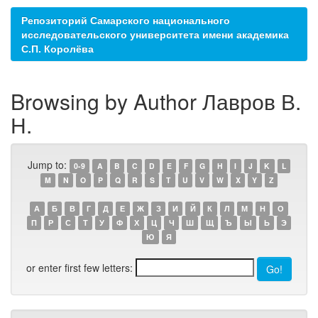
Репозиторий Самарского национального
исследовательского университета имени академика
С.П. Королёва
Browsing by Author Лавров В.
Н.
Jump to:
0-9
A
B
C
D
E
F
G
H
I
J
K
L
M
N
O
P
Q
R
S
T
U
V
W
X
Y
Z
А
Б
В
Г
Д
Е
Ж
З
И
Й
К
Л
М
Н
О
П
Р
С
Т
У
Ф
Х
Ц
Ч
Ш
Щ
Ъ
Ы
Ь
Э
Ю
Я
or enter first few letters: