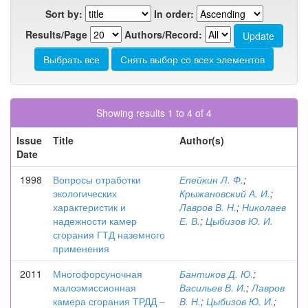
Sort by:
In order:
Results/Page
Authors/Record:
Showing results 1 to 4 of 4
Issue
Title
Author(s)
Date
1998
Вопросы отработки
Епейкин Л. Ф.
;
экологических
Крыжановский А. И.
;
характеристик и
Лавров В. Н.
;
Николаев
надежности камер
Е. В.
;
Цыбизов Ю. И.
сгорания ГТД наземного
применения
2011
Многофорсуночная
Бантиков Д. Ю.
;
малоэмиссионная
Васильев В. И.
;
Лавров
камера сгорания ТРДД –
В. Н.
;
Цыбизов Ю. И.
;