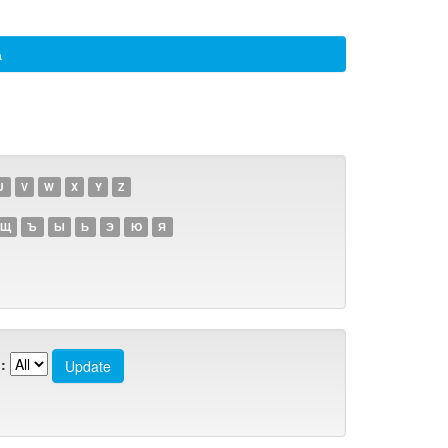
а
U
V
W
X
Y
Z
Щ
Ъ
Ы
Ь
Э
Ю
Я
: