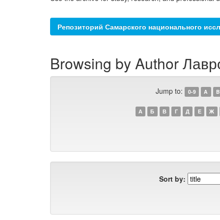
Репозиторий Самарского национального иссл
Browsing by Author Лавр
Jump to:
0-9
A
B
А
Б
В
Г
Д
Е
Ж
Sort by: