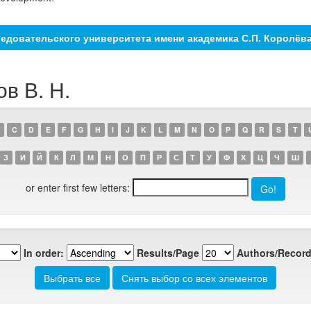
едовательского университета имени академика С.П. Королёв
ов В. Н.
C
D
E
F
G
H
I
J
K
L
M
N
O
P
Q
R
S
T
З
И
Й
К
Л
М
Н
О
П
Р
С
Т
У
Ф
Х
Ц
Ч
Ш
or enter first few letters:
In order:
Results/Page
Authors/Record