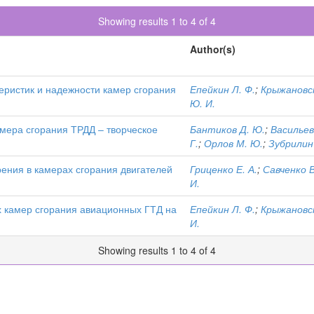
Showing results 1 to 4 of 4
Author(s)
еристик и надежности камер сгорания
Епейкин Л. Ф.
;
Крыжановск
Ю. И.
ера сгорания ТРДД – творческое
Бантиков Д. Ю.
;
Васильев
Г.
;
Орлов М. Ю.
;
Зубрилин 
рения в камерах сгорания двигателей
Гриценко Е. А.
;
Савченко В
И.
х камер сгорания авиационных ГТД на
Епейкин Л. Ф.
;
Крыжановск
И.
Showing results 1 to 4 of 4