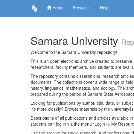
Home
Browse
Help
Skip
navigation
Samara University
Rep
Welcome to the Samara University repository!
This is an open electronic archive created to preserve a
researchers, faculty members, and students are avail
The repository contains dissertations, research articl
documents. The collections cover a wide range of fiel
history, linguistics, mathematics, and ecology. The archi
prepared during the period of Samara State Aerospace
Looking for publications by author, title, date, or subje
life more closely? Browse materials by the universityâs
Descriptions of all publications and articles available in
students can log in via the menu "Login -> My Resourc
Use the archive for study, research, and professional