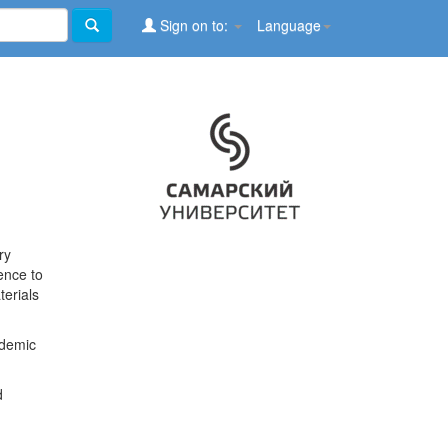
Sign on to:
Language
ry
ence to
terials
ademic
d