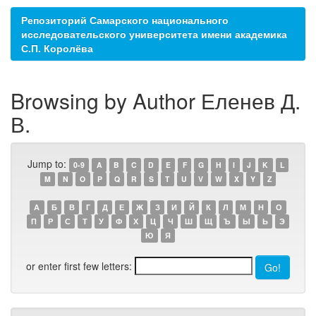
Репозиторий Самарского национального
исследовательского университета имени академика
С.П. Королёва
Browsing by Author Еленев Д.
В.
Jump to:
0-9
A
B
C
D
E
F
G
H
I
J
K
L
M
N
O
P
Q
R
S
T
U
V
W
X
Y
Z
А
Б
В
Г
Д
Е
Ж
З
И
Й
К
Л
М
Н
О
П
Р
С
Т
У
Ф
Х
Ц
Ч
Ш
Щ
Ъ
Ы
Ь
Э
Ю
Я
or enter first few letters: