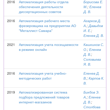
2016
Автоматизация работы отдела
Борисова Е.
обеспечения деятельности
М.
;
Еленев
диссертационных советов
Д. В.
2016
Автоматизация рабочего места
Агарков Д.
фрезеровщика на предприятии АО
А.
;
Давыдов
"Металлист Самара"
И. Е.
;
Еленев Д. В.
2021
Автоматизация учета посещаемости
Кашкинов С.
в режиме онлайн
О.
;
Еленев
Д. В.
;
Соловьева
Я. В.
2016
Автоматизация учета учебно-
Еленев Д.
методических работ
В.
;
Карпов К.
В.
2019
Автоматизированная система
Бикбов Э.
подбора предложений товаров
А.
;
Еленев
интернет-магазинов
Д. В.
;
Столбова