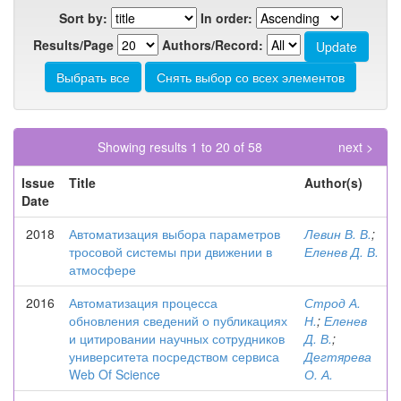
Sort by:
In order:
Results/Page
Authors/Record:
Showing results 1 to 20 of 58
next >
Issue
Title
Author(s)
Date
2018
Автоматизация выбора параметров
Левин В. В.
;
тросовой системы при движении в
Еленев Д. В.
атмосфере
2016
Автоматизация процесса
Строд А.
обновления сведений о публикациях
Н.
;
Еленев
и цитировании научных сотрудников
Д. В.
;
университета посредством сервиса
Дегтярева
Web Of Science
О. А.