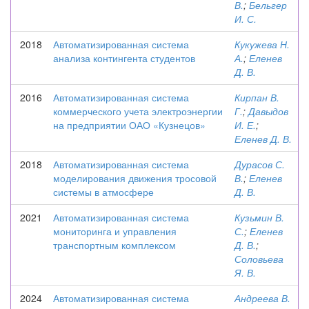
В.
;
Бельгер
И. С.
2018
Автоматизированная система
Кукужева Н.
анализа контингента студентов
А.
;
Еленев
Д. В.
2016
Автоматизированная система
Кирпан В.
коммерческого учета электроэнергии
Г.
;
Давыдов
на предприятии ОАО «Кузнецов»
И. Е.
;
Еленев Д. В.
2018
Автоматизированная система
Дурасов С.
моделирования движения тросовой
В.
;
Еленев
системы в атмосфере
Д. В.
2021
Автоматизированная система
Кузьмин В.
мониторинга и управления
С.
;
Еленев
транспортным комплексом
Д. В.
;
Соловьева
Я. В.
2024
Автоматизированная система
Андреева В.