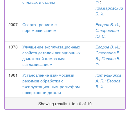
сплавах и сталях
Ф.
;
Крамаровский
Б. И.
2007
Сварка трением с
Егоров В. И.
;
перемешиванием
Старостин
Ю. С.
1973
Улучшение эксплуатационных
Егоров В. И.
;
свойств деталей авиационных
Степанов В.
двигателей алмазным
В.
;
Павлов В.
выглаживанием
Ф.
1981
Установление взаимосвязи
Котельников
режимов обработки с
А. П.
;
Егоров
эксплуатационным рельефом
В. И.
поверхности детали
Showing results 1 to 10 of 10