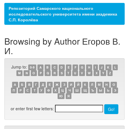
Репозиторий Самарского национального
исследовательского университета имени академика
С.П. Королёва
Browsing by Author Егоров В.
И.
Jump to:
0-9
A
B
C
D
E
F
G
H
I
J
K
L
M
N
O
P
Q
R
S
T
U
V
W
X
Y
Z
А
Б
В
Г
Д
Е
Ж
З
И
Й
К
Л
М
Н
О
П
Р
С
Т
У
Ф
Х
Ц
Ч
Ш
Щ
Ъ
Ы
Ь
Э
Ю
Я
or enter first few letters: