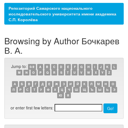
Репозиторий Самарского национального
исследовательского университета имени академика
С.П. Королёва
Browsing by Author Бочкарев
В. А.
Jump to:
0-9
A
B
C
D
E
F
G
H
I
J
K
L
M
N
O
P
Q
R
S
T
U
V
W
X
Y
Z
А
Б
В
Г
Д
Е
Ж
З
И
Й
К
Л
М
Н
О
П
Р
С
Т
У
Ф
Х
Ц
Ч
Ш
Щ
Ъ
Ы
Ь
Э
Ю
Я
or enter first few letters: