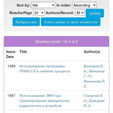
Sort by:
In order:
Results/Page
Authors/Record:
Showing results 1 to 6 of 6
Issue
Title
Author(s)
Date
1989
Использование программы
Бочкарев В.
ПРАМ-2.6 в учебном процессе
А.
;
Вечканов
Г. П.
;
Вечканова Р.
А.
1987
Использование ЭВМ при
Глазунов В.
проектировании авиационных
А.
;
Бочкарев
радиосистем и устройств
В. А.