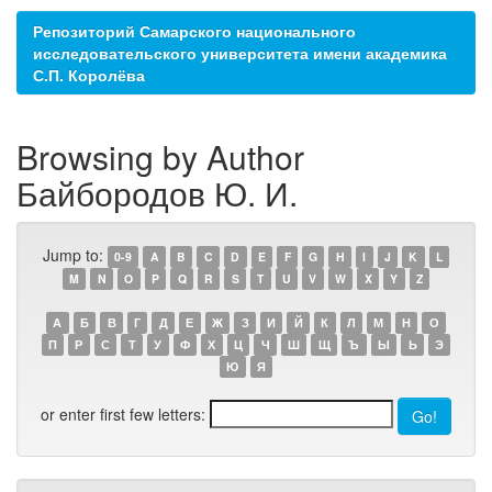
Репозиторий Самарского национального
исследовательского университета имени академика
С.П. Королёва
Browsing by Author
Байбородов Ю. И.
Jump to:
0-9
A
B
C
D
E
F
G
H
I
J
K
L
M
N
O
P
Q
R
S
T
U
V
W
X
Y
Z
А
Б
В
Г
Д
Е
Ж
З
И
Й
К
Л
М
Н
О
П
Р
С
Т
У
Ф
Х
Ц
Ч
Ш
Щ
Ъ
Ы
Ь
Э
Ю
Я
or enter first few letters: