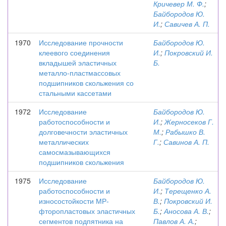
Кричевер М. Ф.
;
Байбородов Ю.
И.
;
Савичев А. П.
1970
Исследование прочности
Байбородов Ю.
клеевого соединения
И.
;
Покровский И.
вкладышей эластичных
Б.
металло-пластмассовых
подшипников скольжения со
стальными кассетами
1972
Исследование
Байбородов Ю.
работоспособности и
И.
;
Жерносеков Г.
долговечности эластичных
М.
;
Рабышко В.
металлических
Г.
;
Савинов А. П.
самосмазывающихся
подшипников скольжения
1975
Исследование
Байбородов Ю.
работоспособности и
И.
;
Терещенко А.
износостойкости МР-
В.
;
Покровский И.
фторопластовых эластичных
Б.
;
Аносова А. В.
;
сегментов подпятника на
Павлов А. А.
;