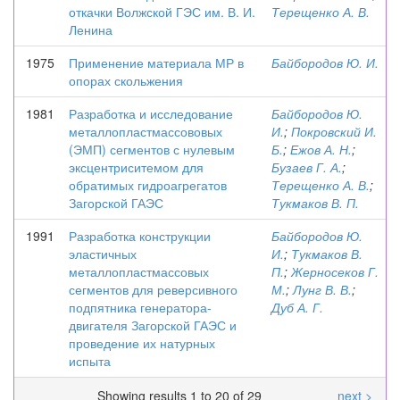
откачки Волжской ГЭС им. В. И.
Терещенко А. В.
Ленина
1975
Применение материала МР в
Байбородов Ю. И.
опорах скольжения
1981
Разработка и исследование
Байбородов Ю.
металлопластмассововых
И.
;
Покровский И.
(ЭМП) сегментов с нулевым
Б.
;
Ежов А. Н.
;
эксцентриситемом для
Бузаев Г. А.
;
обратимых гидроагрегатов
Терещенко А. В.
;
Загорской ГАЭС
Тукмаков В. П.
1991
Разработка конструкции
Байбородов Ю.
эластичных
И.
;
Тукмаков В.
металлопластмассовых
П.
;
Жерносеков Г.
сегментов для реверсивного
М.
;
Лунг В. В.
;
подпятника генератора-
Дуб А. Г.
двигателя Загорской ГАЭС и
проведение их натурных
испыта
Showing results 1 to 20 of 29
next >