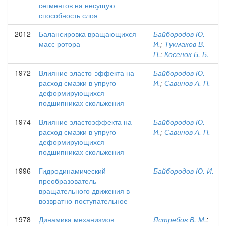
сегментов на несущую
способность слоя
2012
Балансировка вращающихся
Байбородов Ю.
масс ротора
И.
;
Тукмаков В.
П.
;
Косенок Б. Б.
1972
Влияние эласто-эффекта на
Байбородов Ю.
расход смазки в упруго-
И.
;
Савинов А. П.
деформирующихся
подшипниках скольжения
1974
Влияние эластоэффекта на
Байбородов Ю.
расход смазки в упруго-
И.
;
Савинов А. П.
деформирующихся
подшипниках скольжения
1996
Гидродинамический
Байбородов Ю. И.
преобразователь
вращательного движения в
возвратно-поступательное
1978
Динамика механизмов
Ястребов В. М.
;