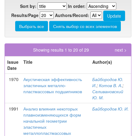
Sort by:
In order:
Results/Page
Authors/Record:
Showing results 1 to 20 of 29
next >
Issue
Title
Author(s)
Date
1970
Акустическая эффективность
Байбородов Ю.
эластичных металло-
И.
;
Котов В. А.
;
пластмассовых подшипников
Селивановский
Ю. М.
1991
Анализ влияния некоторых
Байбородов Ю. И.
плавноизменяющихся форм
начальной геометрии
эластичных
металлопластмассовых