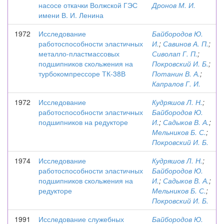
насосе откачки Волжской ГЭС
Дронов М. И.
имени В. И. Ленина
1972
Исследование
Байбородов Ю.
работоспособности эластичных
И.
;
Савинов А. П.
;
металло-пластмассовых
Сиволап Г. П.
;
подшипников скольжения на
Покровский И. Б.
;
турбокомпрессоре ТК-38В
Потанин В. А.
;
Капралов Г. И.
1972
Исследование
Кудряшов Л. Н.
;
работоспособности эластичных
Байбородов Ю.
подшипников на редукторе
И.
;
Садыков В. А.
;
Мельников Б. С.
;
Покровский И. Б.
1974
Исследование
Кудряшов Л. Н.
;
работоспособности эластичных
Байбородов Ю.
подшипников скольжения на
И.
;
Садыков В. А.
;
редукторе
Мельников Б. С.
;
Покровский И. Б.
1991
Исследование служебных
Байбородов Ю.