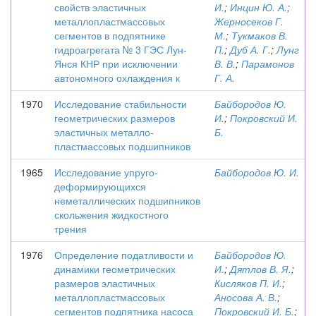
свойств эластичных
И.
;
Инцин Ю. А.
;
металлопластмассовых
Жерносеков Г.
сегментов в подпятнике
М.
;
Тукмаков В.
гидроагрегата № 3 ГЭС Лун-
П.
;
Дуб А. Г.
;
Лунг
Янся КНР при исключении
В. В.
;
Парамонов
автономного охлаждения к
Г. А.
1970
Исследование стабильности
Байбородов Ю.
геометрических размеров
И.
;
Покровский И.
эластичных металло-
Б.
пластмассовых подшипников
1965
Исследование упруго-
Байбородов Ю. И.
деформирующихся
неметаллических подшипников
скольжения жидкостного
трения
1976
Определение податливости и
Байбородов Ю.
динамики геометрических
И.
;
Дятлов В. Я.
;
размеров эластичных
Кисляков П. И.
;
металлопластмассовых
Аносова А. В.
;
сегментов подпятника насоса
Покровский И. Б.
;