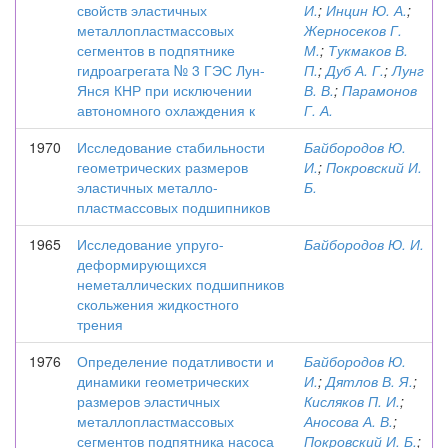
свойств эластичных
И.
;
Инцин Ю. А.
;
металлопластмассовых
Жерносеков Г.
сегментов в подпятнике
М.
;
Тукмаков В.
гидроагрегата № 3 ГЭС Лун-
П.
;
Дуб А. Г.
;
Лунг
Янся КНР при исключении
В. В.
;
Парамонов
автономного охлаждения к
Г. А.
1970
Исследование стабильности
Байбородов Ю.
геометрических размеров
И.
;
Покровский И.
эластичных металло-
Б.
пластмассовых подшипников
1965
Исследование упруго-
Байбородов Ю. И.
деформирующихся
неметаллических подшипников
скольжения жидкостного
трения
1976
Определение податливости и
Байбородов Ю.
динамики геометрических
И.
;
Дятлов В. Я.
;
размеров эластичных
Кисляков П. И.
;
металлопластмассовых
Аносова А. В.
;
сегментов подпятника насоса
Покровский И. Б.
;