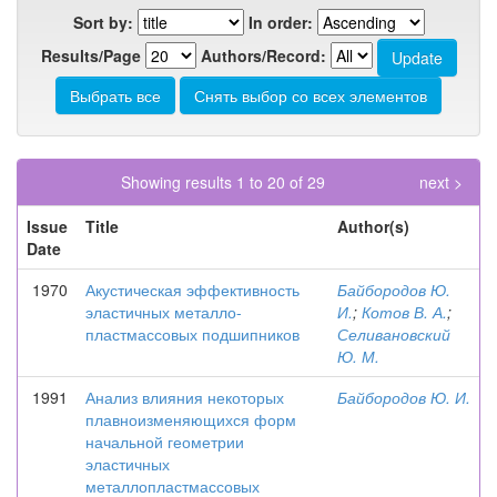
Sort by:
In order:
Results/Page
Authors/Record:
Showing results 1 to 20 of 29
next >
Issue
Title
Author(s)
Date
1970
Акустическая эффективность
Байбородов Ю.
эластичных металло-
И.
;
Котов В. А.
;
пластмассовых подшипников
Селивановский
Ю. М.
1991
Анализ влияния некоторых
Байбородов Ю. И.
плавноизменяющихся форм
начальной геометрии
эластичных
металлопластмассовых