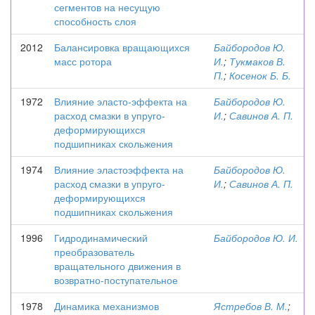
сегментов на несущую
способность слоя
2012
Балансировка вращающихся
Байбородов Ю.
масс ротора
И.
;
Тукмаков В.
П.
;
Косенок Б. Б.
1972
Влияние эласто-эффекта на
Байбородов Ю.
расход смазки в упруго-
И.
;
Савинов А. П.
деформирующихся
подшипниках скольжения
1974
Влияние эластоэффекта на
Байбородов Ю.
расход смазки в упруго-
И.
;
Савинов А. П.
деформирующихся
подшипниках скольжения
1996
Гидродинамический
Байбородов Ю. И.
преобразователь
вращательного движения в
возвратно-поступательное
1978
Динамика механизмов
Ястребов В. М.
;