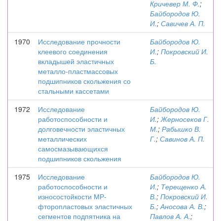
Кричевер М. Ф.
;
Байбородов Ю.
И.
;
Савичев А. П.
1970
Исследование прочности
Байбородов Ю.
клеевого соединения
И.
;
Покровский И.
вкладышей эластичных
Б.
металло-пластмассовых
подшипников скольжения со
стальными кассетами
1972
Исследование
Байбородов Ю.
работоспособности и
И.
;
Жерносеков Г.
долговечности эластичных
М.
;
Рабышко В.
металлических
Г.
;
Савинов А. П.
самосмазывающихся
подшипников скольжения
1975
Исследование
Байбородов Ю.
работоспособности и
И.
;
Терещенко А.
износостойкости МР-
В.
;
Покровский И.
фторопластовых эластичных
Б.
;
Аносова А. В.
;
сегментов подпятника на
Павлов А. А.
;