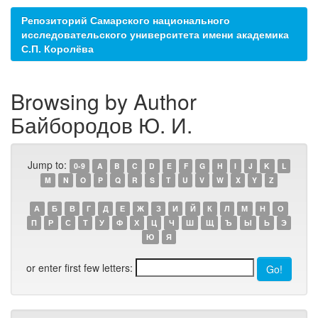
Репозиторий Самарского национального
исследовательского университета имени академика
С.П. Королёва
Browsing by Author
Байбородов Ю. И.
Jump to:
0-9
A
B
C
D
E
F
G
H
I
J
K
L
M
N
O
P
Q
R
S
T
U
V
W
X
Y
Z
А
Б
В
Г
Д
Е
Ж
З
И
Й
К
Л
М
Н
О
П
Р
С
Т
У
Ф
Х
Ц
Ч
Ш
Щ
Ъ
Ы
Ь
Э
Ю
Я
or enter first few letters: