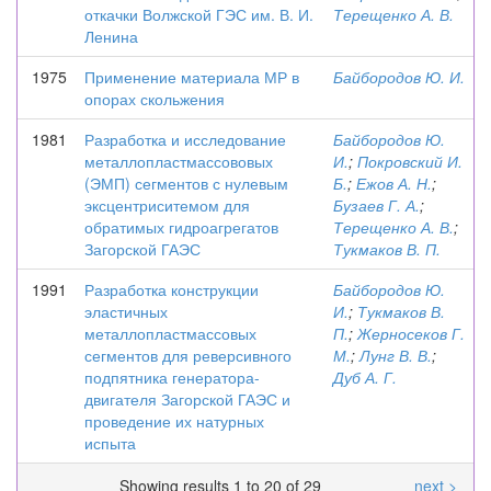
откачки Волжской ГЭС им. В. И.
Терещенко А. В.
Ленина
1975
Применение материала МР в
Байбородов Ю. И.
опорах скольжения
1981
Разработка и исследование
Байбородов Ю.
металлопластмассововых
И.
;
Покровский И.
(ЭМП) сегментов с нулевым
Б.
;
Ежов А. Н.
;
эксцентриситемом для
Бузаев Г. А.
;
обратимых гидроагрегатов
Терещенко А. В.
;
Загорской ГАЭС
Тукмаков В. П.
1991
Разработка конструкции
Байбородов Ю.
эластичных
И.
;
Тукмаков В.
металлопластмассовых
П.
;
Жерносеков Г.
сегментов для реверсивного
М.
;
Лунг В. В.
;
подпятника генератора-
Дуб А. Г.
двигателя Загорской ГАЭС и
проведение их натурных
испыта
Showing results 1 to 20 of 29
next >