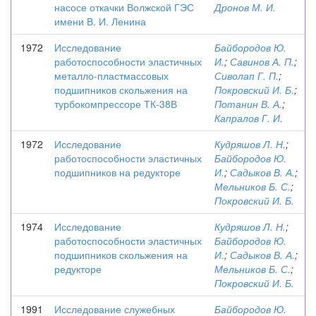
насосе откачки Волжской ГЭС
Дронов М. И.
имени В. И. Ленина
1972
Исследование
Байбородов Ю.
работоспособности эластичных
И.
;
Савинов А. П.
;
металло-пластмассовых
Сиволап Г. П.
;
подшипников скольжения на
Покровский И. Б.
;
турбокомпрессоре ТК-38В
Потанин В. А.
;
Капралов Г. И.
1972
Исследование
Кудряшов Л. Н.
;
работоспособности эластичных
Байбородов Ю.
подшипников на редукторе
И.
;
Садыков В. А.
;
Мельников Б. С.
;
Покровский И. Б.
1974
Исследование
Кудряшов Л. Н.
;
работоспособности эластичных
Байбородов Ю.
подшипников скольжения на
И.
;
Садыков В. А.
;
редукторе
Мельников Б. С.
;
Покровский И. Б.
1991
Исследование служебных
Байбородов Ю.