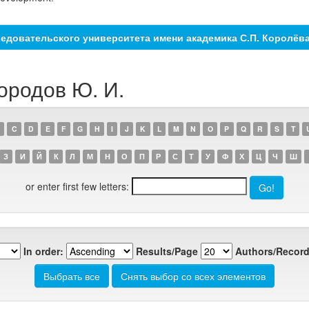
едовательского университета имени академика С.П. Королёв
ородов Ю. И.
C
D
E
F
G
H
I
J
K
L
M
N
O
P
Q
R
S
T
З
И
Й
К
Л
М
Н
О
П
Р
С
Т
У
Ф
Х
Ц
Ч
Ш
or enter first few letters:
In order:
Results/Page
Authors/Record