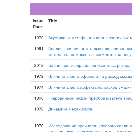
Issue
Title
Date
1970
Акустическая эффективность эластичных
1991
Анализ влияния некоторых плавноизменя
металлопластмассовых сегментов на несу
2012
Балансировка вращающихся масс ротора
1972
Влияние эласто-эффекта на расход смаз
1974
Влияние эластоэффекта на расход смазк
1996
Гидродинамический преобразователь вращ
1978
Динамика механизмов
1970
Исследование прочности клеевого соеди
подшипников скольжения со стальными ка