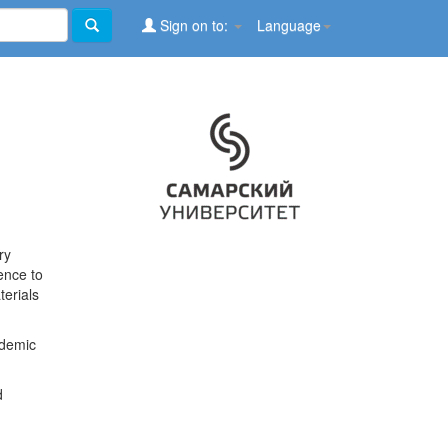
Sign on to:
Language
ry
ence to
terials
ademic
d