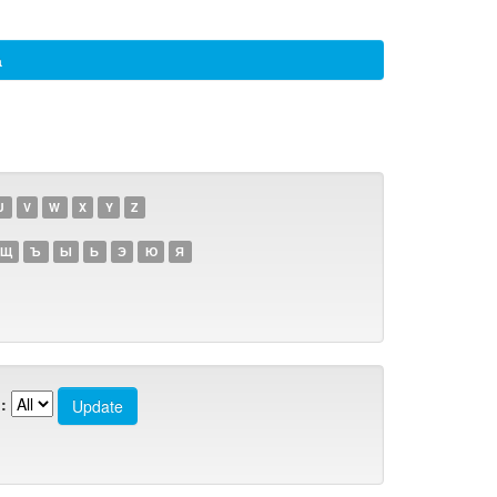
а
U
V
W
X
Y
Z
Щ
Ъ
Ы
Ь
Э
Ю
Я
: