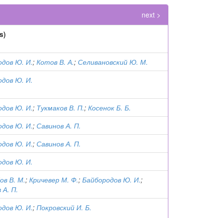
next >
s)
дов Ю. И.
;
Котов В. А.
;
Селивановский Ю. М.
дов Ю. И.
дов Ю. И.
;
Тукмаков В. П.
;
Косенок Б. Б.
дов Ю. И.
;
Савинов А. П.
дов Ю. И.
;
Савинов А. П.
дов Ю. И.
в В. М.
;
Кричевер М. Ф.
;
Байбородов Ю. И.
;
 А. П.
дов Ю. И.
;
Покровский И. Б.