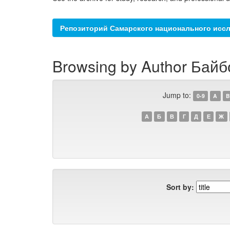
Репозиторий Самарского национального иссл
Browsing by Author Байб
Jump to:
0-9
A
B
А
Б
В
Г
Д
Е
Ж
Sort by: