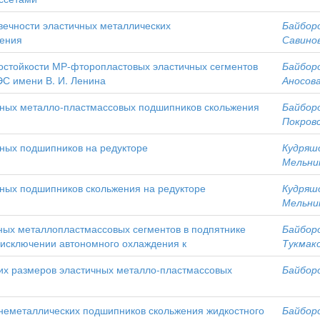
вечности эластичных металлических
Байборо
ения
Савинов
остойкости МР-фторопластовых эластичных сегментов
Байборо
ЭС имени В. И. Ленина
Аносова
чных металло-пластмассовых подшипников скольжения
Байборо
Покровс
ных подшипников на редукторе
Кудряшо
Мельник
ных подшипников скольжения на редукторе
Кудряшо
Мельник
ных металлопластмассовых сегментов в подпятнике
Байборо
 исключении автономного охлаждения к
Тукмако
их размеров эластичных металло-пластмассовых
Байборо
еметаллических подшипников скольжения жидкостного
Байборо