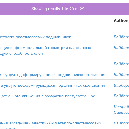
Showing results 1 to 20 of 29
Author(
 металло-пластмассовых подшипников
Байборо
ющихся форм начальной геометрии эластичных
Байборо
щую способность слоя
Байборо
ки в упруго-деформирующихся подшипниках скольжения
Байборо
и в упруго-деформирующихся подшипниках скольжения
Байборо
ательного движения в возвратно-поступательное
Байборо
Ястребо
Савичев
нения вкладышей эластичных металло-пластмассовых
Байборо
ссетами